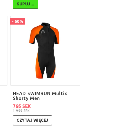
KUPUJ…
- 60%
HEAD SWIMRUN Multix
Shorty Men
795 SEK
1 999 SEK
CZYTAJ WIĘCEJ