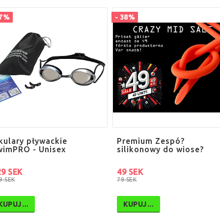
57%
- 38%
kulary pływackie
Premium Zespó?
wimPRO - Unisex
silikonowy do wiose?
29 SEK
49 SEK
9 SEK
79 SEK
KUPUJ…
KUPUJ…