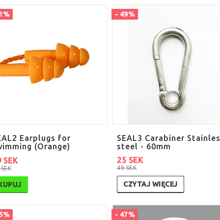
41%
- 49%
EAL2 Earplugs for
SEAL3 Carabiner Stainle
wimming (Orange)
steel - 60mm
25 SEK
9 SEK
49 SEK
 SEK
CZYTAJ WIĘCEJ
KUPUJ
75%
- 47%