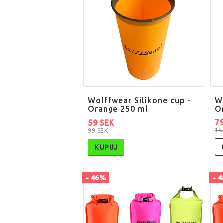
Wolffwear Silikone cup -
W
Orange 250 ml
O
7
59 SEK
15
99 SEK
KUPUJ
- 46%
- 