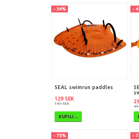
- 34%
- 
SEAL swimrun paddles
S
s
129 SEK
2
195 SEK
49
KUPUJ…
- 75%
- 