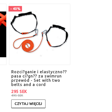
- 40%
Rozci?ganie i elastyczno??
pasa ci?gn?? za swimrun
przewód - Set with two
belts and a cord
295 SEK
495 SEK
CZYTAJ WIĘCEJ