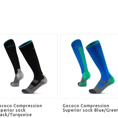
ococo Compression
Gococo Compression
uperior sock
Superior sock Blue/Gree
lack/Turquoise