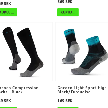
369 SEK
69 SEK
KUPUJ…
KUPUJ…
ococo Compression
Gococo Light Sport High
ocks - Black
Black/Turquoise
89 SEK
169 SEK