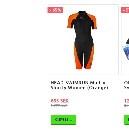
- 65%
- 
HEAD SWIMRUN Multix
O
Shorty Women (Orange)
S
695 SEK
1
1 999 SEK
29
KUPUJ…