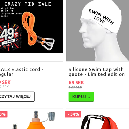
AL3 Elastic cord -
Silicone Swim Cap with
egular
quote - Limited edition
9 SEK
69 SEK
9 SEK
129 SEK
CZYTAJ WIĘCEJ
KUPUJ…
50%
- 34%