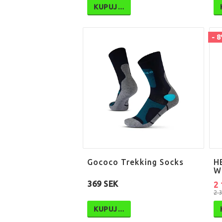
KUPUJ…
- 
Gococo Trekking Socks
H
W
369 SEK
2 
2 
KUPUJ…