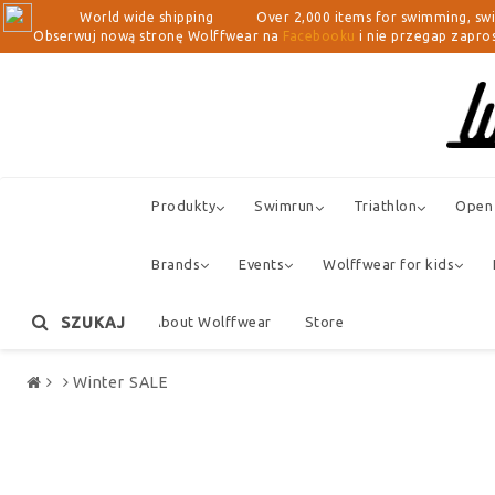
World wide shipping Over 2,000 items for swimming, swimrun, 
Obserwuj nową stronę Wolffwear na
Facebooku
i nie przegap zapros
Produkty
Swimrun
Triathlon
Open 
Brands
Events
Wolffwear for kids
SZUKAJ
About Wolffwear
Store
Winter SALE