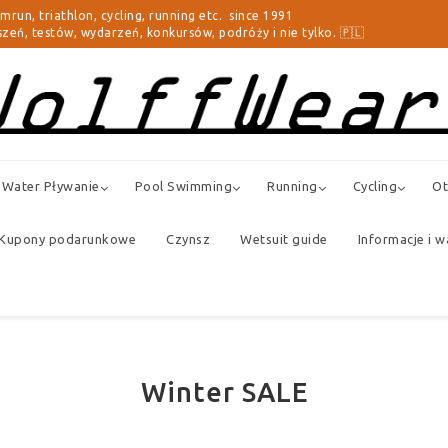
triathlon, cycling, running etc. since 1991
zeń, testów, wydarzeń, konkursów, podróży i nie tylko. 🇵🇱
Water Pływanie
Pool Swimming
Running
Cycling
Ot
Kupony podarunkowe
Czynsz
Wetsuit guide
Informacje i w
Winter SALE