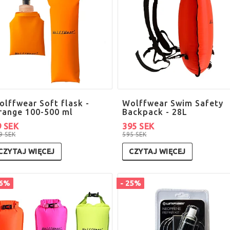
olffwear Soft flask -
Wolffwear Swim Safety
range 100-500 ml
Backpack - 28L
9 SEK
395 SEK
9 SEK
595 SEK
CZYTAJ WIĘCEJ
CZYTAJ WIĘCEJ
46%
- 25%