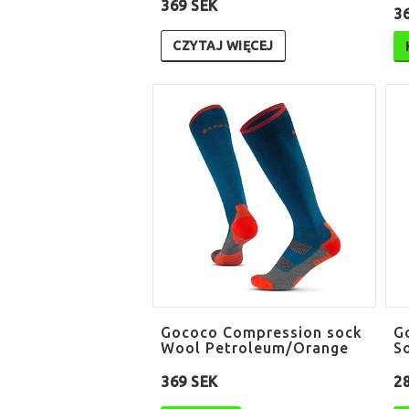
369 SEK
3
CZYTAJ WIĘCEJ
Gococo Compression sock
G
Wool Petroleum/Orange
S
369 SEK
2