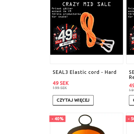
SEAL3 Elastic cord - Hard
SE
R
49 SEK
4
199 SEK
19
CZYTAJ WIĘCEJ
- 40%
- 