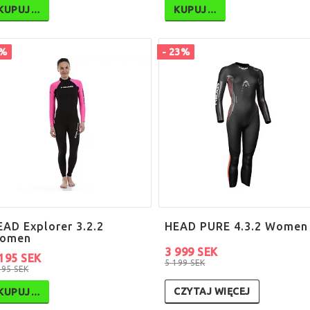
KUPUJ…
KUPUJ…
8%
- 23%
EAD Explorer 3.2.2
HEAD PURE 4.3.2 Women
omen
3 999 SEK
195 SEK
5 199 SEK
395 SEK
CZYTAJ WIĘCEJ
KUPUJ…