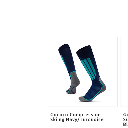
Gococo Compression
G
Skiing Navy/Turquoise
S
B