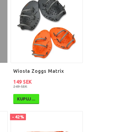
Wiosła Zoggs Matrix
149 SEK
249 SEK
KUPUJ…
- 42%