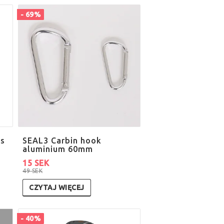
- 69%
ss
SEAL3 Carbin hook
aluminium 60mm
15 SEK
49 SEK
CZYTAJ WIĘCEJ
- 40%