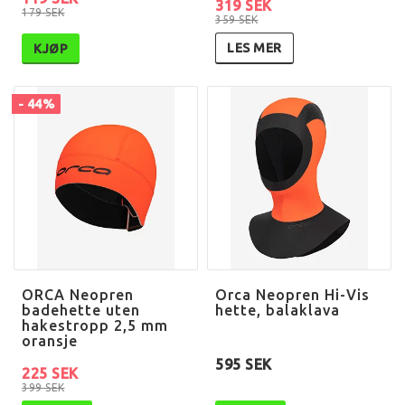
319 SEK
179 SEK
359 SEK
LES MER
KJØP
- 44%
ORCA Neopren
Orca Neopren Hi-Vis
badehette uten
hette, balaklava
hakestropp 2,5 mm
oransje
595 SEK
225 SEK
399 SEK