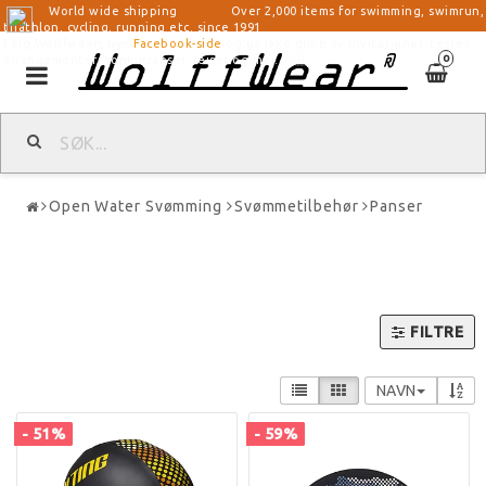
World wide shipping Over 2,000 items for swimming, swimrun,
triathlon, cycling, running etc. since 1991
Følg Wolffwears nye
Facebook-side
og gå ikke glipp av invitasjoner, tester,
0
arrangementer, konkurranser, reiser og mer. 🇳🇴
Toggle
navigation
Open Water Svømming
Svømmetilbehør
Panser
FILTRE
NAVN
- 51%
- 59%