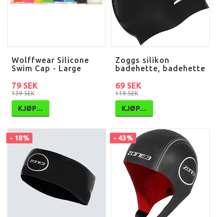
Wolffwear Silicone
Zoggs silikon
Swim Cap - Large
badehette, badehette
79 SEK
69 SEK
139 SEK
119 SEK
KJØP…
KJØP…
- 18%
- 43%