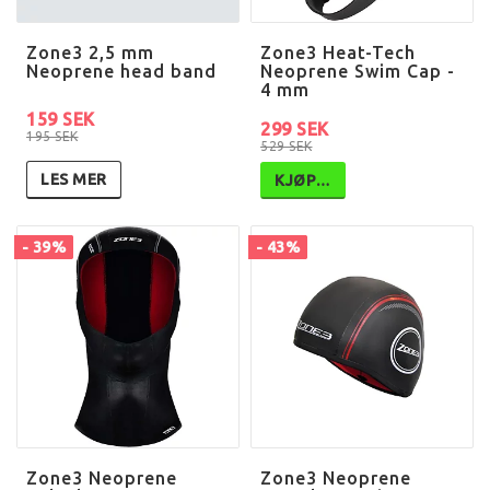
Zone3 2,5 mm
Zone3 Heat-Tech
Neoprene head band
Neoprene Swim Cap -
4 mm
159 SEK
299 SEK
195 SEK
529 SEK
LES MER
KJØP…
- 39%
- 43%
Zone3 Neoprene
Zone3 Neoprene