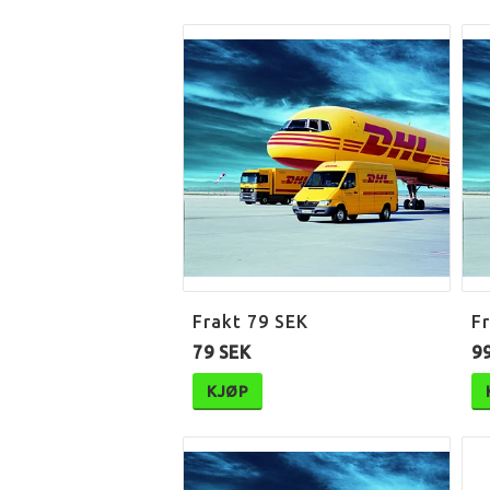
Frakt 79 SEK
F
79 SEK
9
KJØP