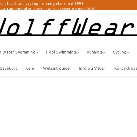
athlon, cycling, running etc. since 1991
er, arrangementer, konkurranser, reiser og mer. 🇳🇴
n Water Svømming
Pool Swimming
Running
Cycling
Gavekort
Leie
Wetsuit guide
Info og Vilkår
Kontakt os