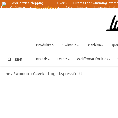
World wide shipping Over 2,000 items for swimming, swimrun, tri
Følg Wolffwears nye
Facebook-side
og gå ikke glipp av invitasjoner, test
Produkter
Swimrun
Triathlon
Ope
Brands
Events
Wolffwear for kids
SØK
Swimrun
Gavekort og ekspressfrakt