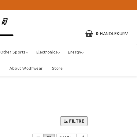
0
HANDLEKURV
Other Sports
Electronics
Energy
s
About Wolffwear
Store
FILTRE