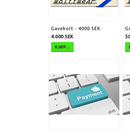
Gavekort - 4000 SEK
G
4.000 SEK
5
KJØP…