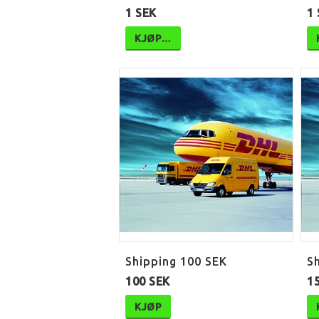
1 SEK
1
KJØP…
Shipping 100 SEK
S
100 SEK
1
KJØP