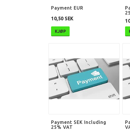
Payment EUR
P
2
10,50 SEK
10
KJØP
Payment SEK Including
P
25% VAT
V