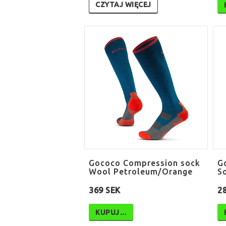
CZYTAJ WIĘCEJ
Gococo Compression sock
G
Wool Petroleum/Orange
S
369 SEK
2
KUPUJ…