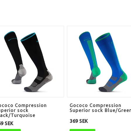
ococo Compression
Gococo Compression
uperior sock
Superior sock Blue/Gree
lack/Turquoise
369 SEK
69 SEK