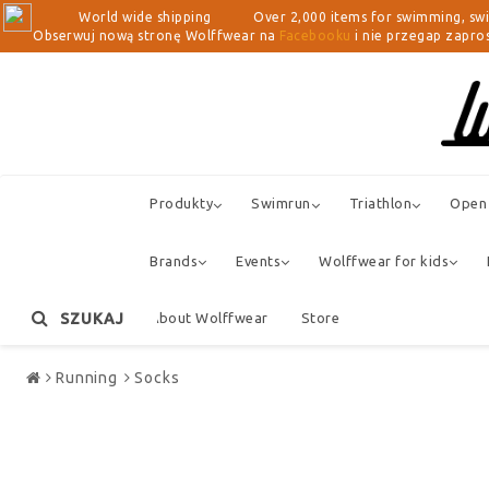
World wide shipping Over 2,000 items for swimming, swimrun, 
Obserwuj nową stronę Wolffwear na
Facebooku
i nie przegap zapros
Produkty
Swimrun
Triathlon
Open 
Brands
Events
Wolffwear for kids
SZUKAJ
About Wolffwear
Store
Running
Socks