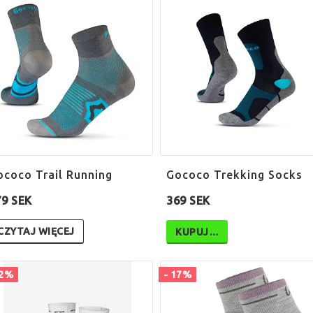
ococo Trail Running
Gococo Trekking Socks
79 SEK
369 SEK
CZYTAJ WIĘCEJ
KUPUJ…
12%
- 17%