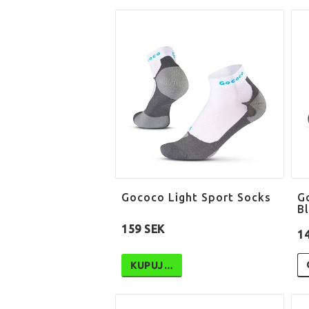
Gococo Light Sport Socks
G
B
159 SEK
1
KUPUJ…