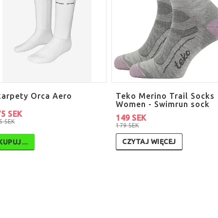
karpety Orca Aero
Teko Merino Trail Socks
Women - Swimrun sock
75 SEK
149 SEK
5 SEK
179 SEK
CZYTAJ WIĘCEJ
KUPUJ…