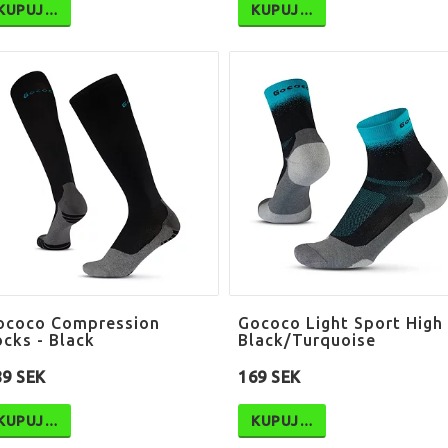
KUPUJ…
KUPUJ…
ococo Compression
Gococo Light Sport High
ocks - Black
Black/Turquoise
89 SEK
169 SEK
KUPUJ…
KUPUJ…