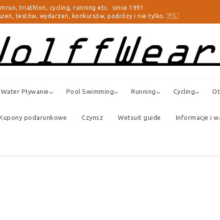
triathlon, cycling, running etc. since 1991
zeń, testów, wydarzeń, konkursów, podróży i nie tylko. 🇵🇱
Water Pływanie
Pool Swimming
Running
Cycling
Ot
Kupony podarunkowe
Czynsz
Wetsuit guide
Informacje i w