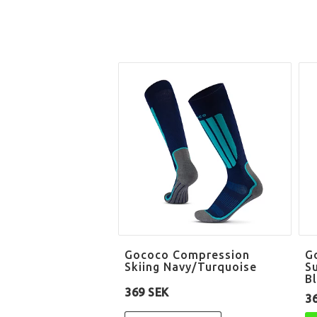
Gococo Compression
G
Skiing Navy/Turquoise
S
B
369 SEK
3