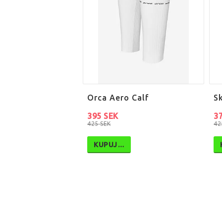
Orca Aero Calf
S
395 SEK
3
425 SEK
42
KUPUJ…