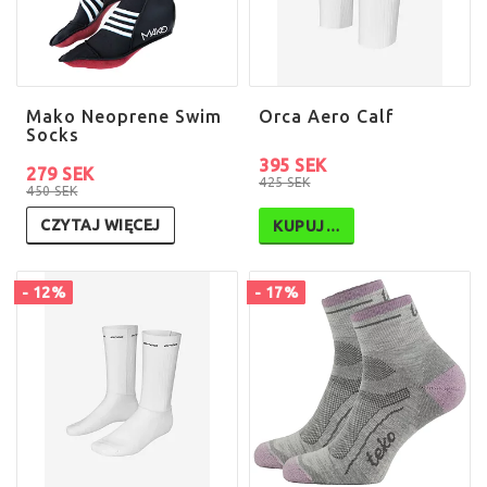
Mako Neoprene Swim
Orca Aero Calf
Socks
395 SEK
279 SEK
425 SEK
450 SEK
CZYTAJ WIĘCEJ
KUPUJ…
- 12%
- 17%