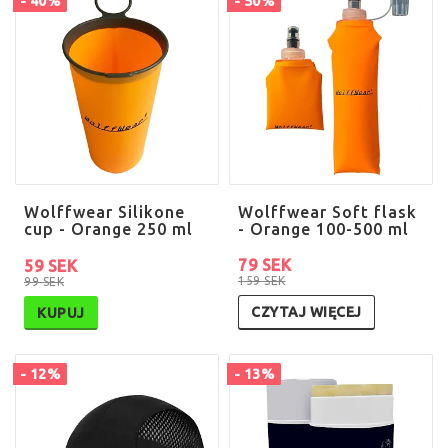
- 40%
- 50%
Wolffwear Silikone
Wolffwear Soft flask
cup - Orange 250 ml
- Orange 100-500 ml
79 SEK
59 SEK
159 SEK
99 SEK
CZYTAJ WIĘCEJ
KUPUJ
- 12%
- 13%