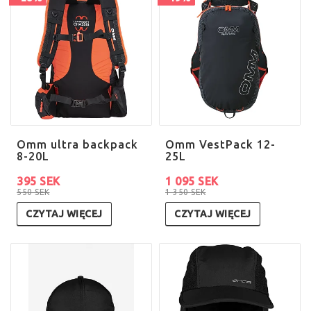
Omm ultra backpack
Omm VestPack 12-
8-20L
25L
395 SEK
1 095 SEK
550 SEK
1 350 SEK
CZYTAJ WIĘCEJ
CZYTAJ WIĘCEJ