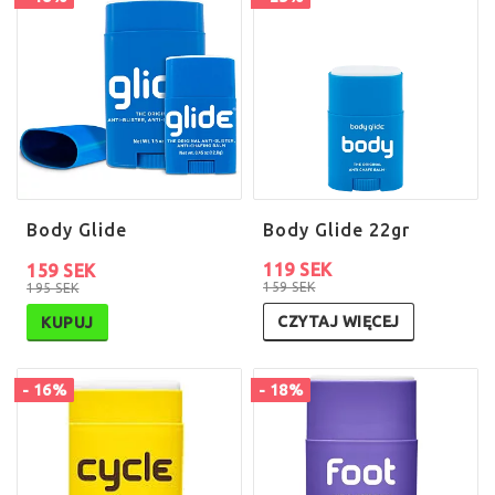
Body Glide
Body Glide 22gr
119 SEK
159 SEK
159 SEK
195 SEK
CZYTAJ WIĘCEJ
KUPUJ
- 16%
- 18%