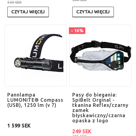
550 SEK
CZYTAJ WIĘCEJ
CZYTAJ WIĘCEJ
- 16%
Pannlampa
Pasy do biegania:
LUMONITE® Compass
SpiBelt Orginal -
(USB), 1250 lm (v 7)
tkanina Reflex/czarny
zamek
błyskawiczny/czarna
opaska z logo
1 599 SEK
249 SEK