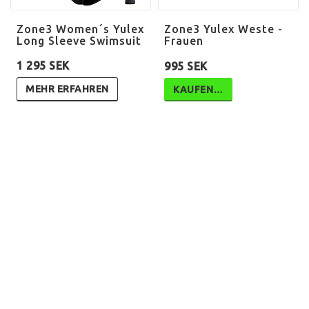
Zone3 Women´s Yulex
Zone3 Yulex Weste -
Long Sleeve Swimsuit
Frauen
1 295 SEK
995 SEK
MEHR ERFAHREN
KAUFEN…