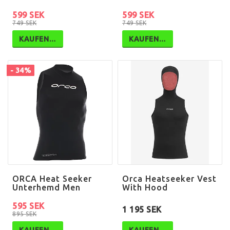
599 SEK
599 SEK
749 SEK
749 SEK
KAUFEN…
KAUFEN…
- 34%
ORCA Heat Seeker
Orca Heatseeker Vest
Unterhemd Men
With Hood
595 SEK
1 195 SEK
895 SEK