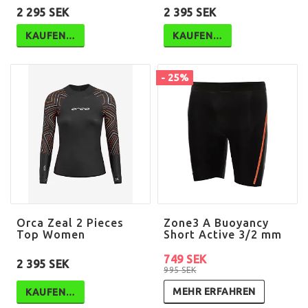
2 295 SEK
2 395 SEK
KAUFEN…
KAUFEN…
- 25%
Orca Zeal 2 Pieces
Zone3 A Buoyancy
Top Women
Short Active 3/2 mm
749 SEK
2 395 SEK
995 SEK
MEHR ERFAHREN
KAUFEN…