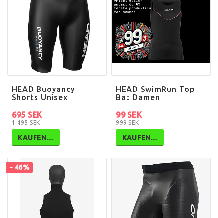
HEAD Buoyancy
HEAD SwimRun Top
Shorts Unisex
Bat Damen
695 SEK
99 SEK
1 495 SEK
999 SEK
KAUFEN…
KAUFEN…
- 46%