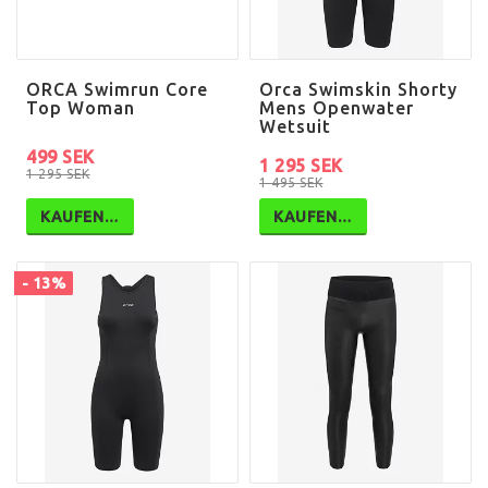
ORCA Swimrun Core
Orca Swimskin Shorty
Top Woman
Mens Openwater
Wetsuit
499 SEK
1 295 SEK
1 295 SEK
1 495 SEK
KAUFEN…
KAUFEN…
- 13%