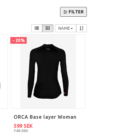
FILTER
NAME
- 20%
ORCA Base layer Woman
599 SEK
749 SEK