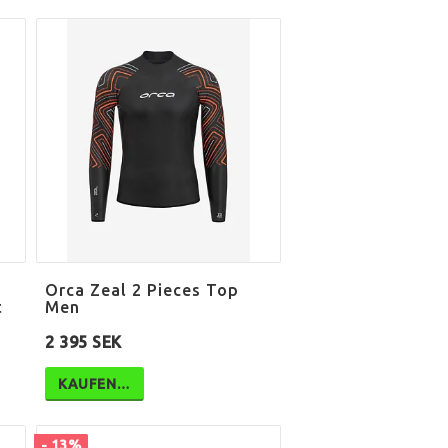
Orca Zeal 2 Pieces Top
t
Men
2 395 SEK
KAUFEN…
- 13%