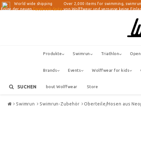
World wide shipping Over 2,000 items for swimming, swimrun, tri
Folge der neuen
Facebook-Seite
von Wolffwear und verpasse keine Einlad
Produkte
Swimrun
Triathlon
Open
Brands
Events
Wolffwear for kids
SUCHEN
About Wolffwear
Store
Swimrun
Swimrun-Zubehör
Oberteile/Hosen aus Neo