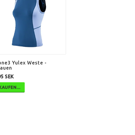
one3 Yulex Weste -
rauen
95 SEK
KAUFEN…