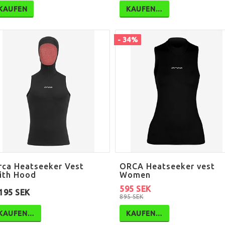
KAUFEN
KAUFEN…
- 34%
rca Heatseeker Vest
ORCA Heatseeker vest
ith Hood
Women
595 SEK
195 SEK
895 SEK
KAUFEN…
KAUFEN…