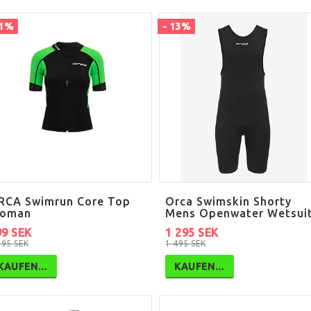
61%
- 13%
RCA Swimrun Core Top
Orca Swimskin Shorty
oman
Mens Openwater Wetsui
99 SEK
1 295 SEK
295 SEK
1 495 SEK
KAUFEN…
KAUFEN…