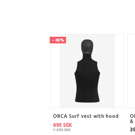
- 46%
ORCA Surf vest with hood
O
&
695 SEK
3
1 295 SEK