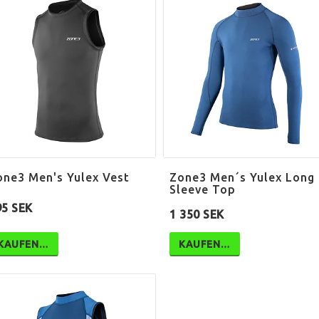
one3 Men's Yulex Vest
Zone3 Men´s Yulex Long
Sleeve Top
95 SEK
1 350 SEK
KAUFEN…
KAUFEN…