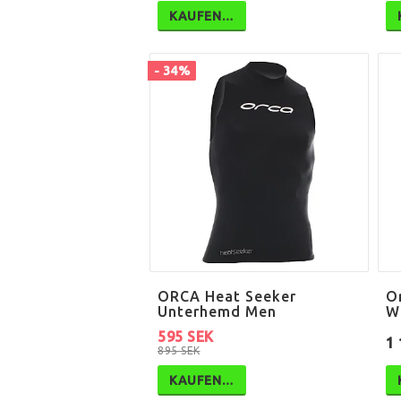
KAUFEN…
- 34%
ORCA Heat Seeker
O
Unterhemd Men
W
595 SEK
1 
895 SEK
KAUFEN…