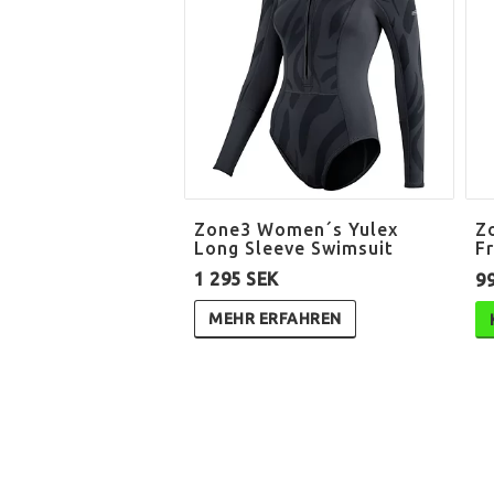
Zone3 Women´s Yulex
Z
Long Sleeve Swimsuit
F
1 295 SEK
9
MEHR ERFAHREN