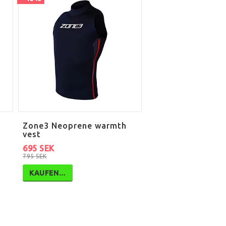
Zone3 Neoprene warmth
vest
695 SEK
795 SEK
KAUFEN…