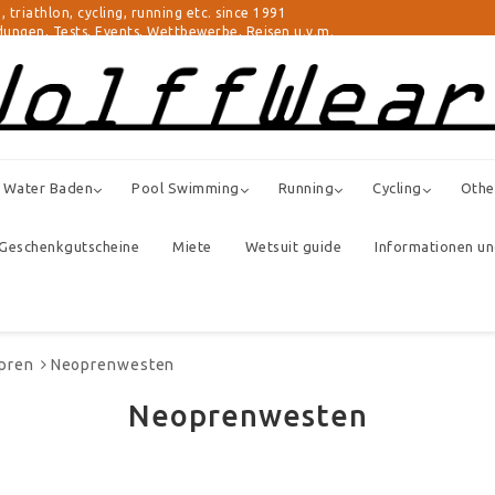
athlon, cycling, running etc. since 1991
ungen, Tests, Events, Wettbewerbe, Reisen u.v.m.
 Water Baden
Pool Swimming
Running
Cycling
Othe
Geschenkgutscheine
Miete
Wetsuit guide
Informationen u
pren
Neoprenwesten
Neoprenwesten