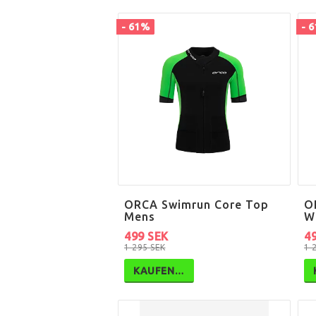
- 61%
- 
ORCA Swimrun Core Top
O
Mens
W
499 SEK
4
1 295 SEK
1 
KAUFEN…