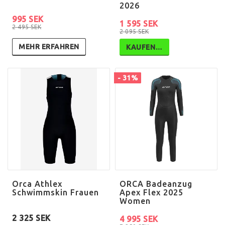
2026
995 SEK
1 595 SEK
2 495 SEK
2 095 SEK
MEHR ERFAHREN
KAUFEN…
- 31%
Orca Athlex
ORCA Badeanzug
Schwimmskin Frauen
Apex Flex 2025
Women
2 325 SEK
4 995 SEK