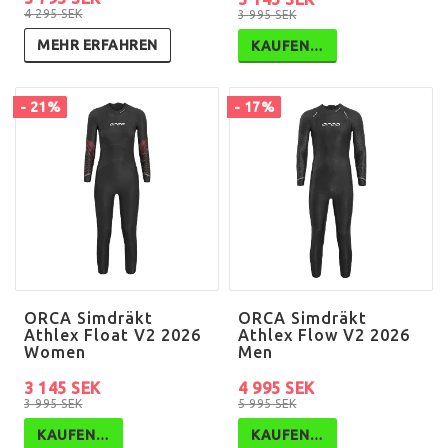
4 295 SEK
3 995 SEK
MEHR ERFAHREN
KAUFEN…
- 21%
- 17%
ORCA Simdräkt
ORCA Simdräkt
Athlex Float V2 2026
Athlex Flow V2 2026
Women
Men
3 145 SEK
4 995 SEK
3 995 SEK
5 995 SEK
KAUFEN…
KAUFEN…