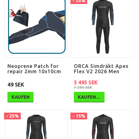
- 25%
Neoprene Patch for
ORCA Simdräkt Apex
repair 2mm 10x10cm
Flex V2 2026 Men
5 495 SEK
49 SEK
7 295 SEK
KAUFEN
KAUFEN…
- 25%
- 15%