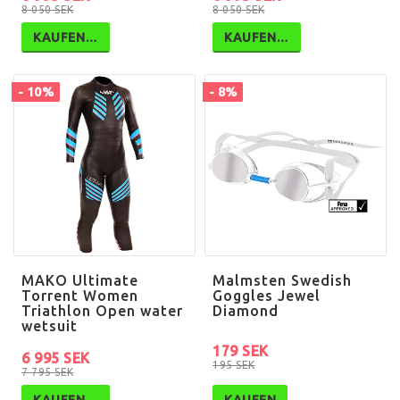
8 050 SEK
8 050 SEK
KAUFEN…
KAUFEN…
- 10%
- 8%
MAKO Ultimate
Malmsten Swedish
Torrent Women
Goggles Jewel
Triathlon Open water
Diamond
wetsuit
179 SEK
6 995 SEK
195 SEK
7 795 SEK