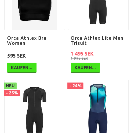
Orca Athlex Bra
Orca Athlex Lite Men
Women
Trisuit
1 495 SEK
595 SEK
1 995 SEK
KAUFEN…
KAUFEN…
NEU
- 24%
- 25%