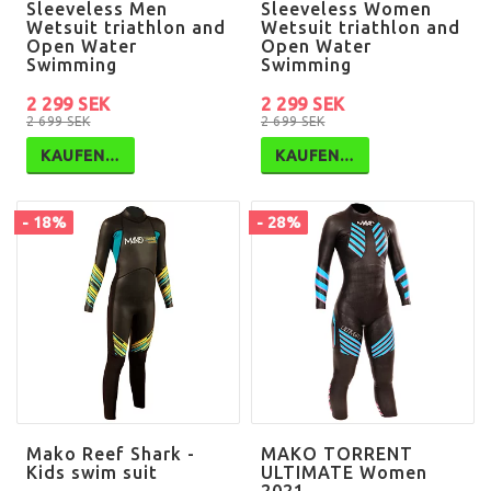
Sleeveless Men
Sleeveless Women
Wetsuit triathlon and
Wetsuit triathlon and
Open Water
Open Water
Swimming
Swimming
2 299 SEK
2 299 SEK
2 699 SEK
2 699 SEK
KAUFEN…
KAUFEN…
- 18%
- 28%
Mako Reef Shark -
MAKO TORRENT
Kids swim suit
ULTIMATE Women