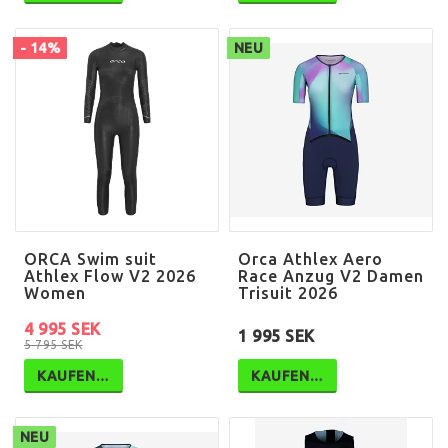
- 14%
NEU
ORCA Swim suit
Orca Athlex Aero
Athlex Flow V2 2026
Race Anzug V2 Damen
Women
Trisuit 2026
4 995 SEK
1 995 SEK
5 795 SEK
KAUFEN…
KAUFEN…
NEU