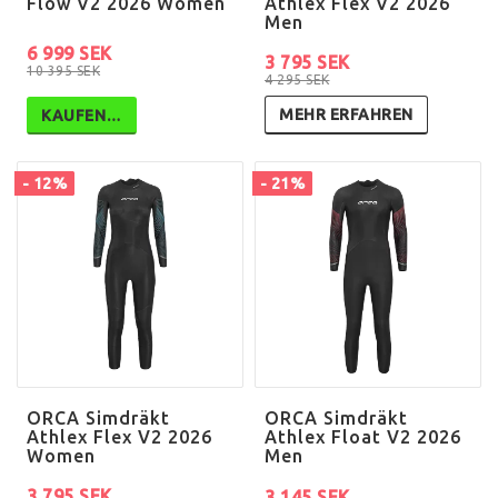
Flow V2 2026 Women
Athlex Flex V2 2026
Men
6 999 SEK
3 795 SEK
10 395 SEK
4 295 SEK
MEHR ERFAHREN
KAUFEN…
- 12%
- 21%
ORCA Simdräkt
ORCA Simdräkt
Athlex Flex V2 2026
Athlex Float V2 2026
Women
Men
3 795 SEK
3 145 SEK