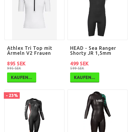
Athlex Tri Top mit
HEAD - Sea Ranger
Ärmeln V2 Frauen
Shorty JR 1,5mm
895 SEK
499 SEK
995 SEK
599 SEK
KAUFEN…
KAUFEN…
- 23%