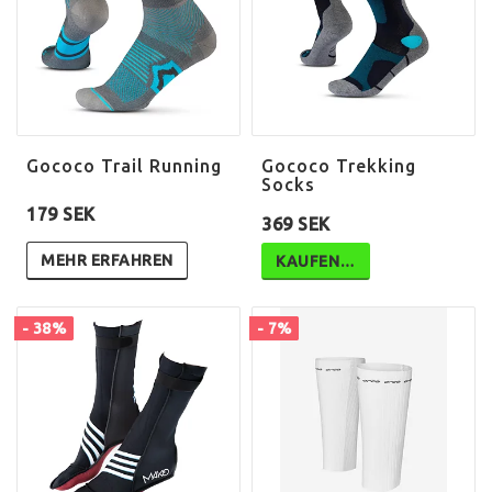
Gococo Trail Running
Gococo Trekking
Socks
179 SEK
369 SEK
MEHR ERFAHREN
KAUFEN…
- 38%
- 7%