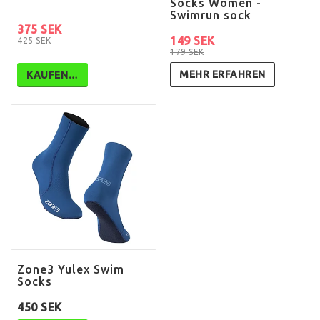
Socks Women -
Swimrun sock
375 SEK
149 SEK
425 SEK
179 SEK
MEHR ERFAHREN
KAUFEN…
Zone3 Yulex Swim
Socks
450 SEK