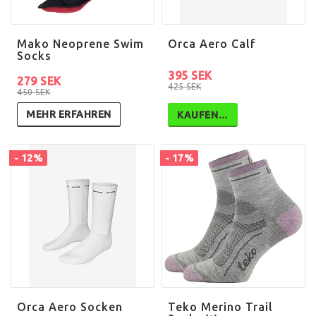
Mako Neoprene Swim
Orca Aero Calf
Socks
395 SEK
279 SEK
425 SEK
450 SEK
MEHR ERFAHREN
KAUFEN…
- 12%
- 17%
Orca Aero Socken
Teko Merino Trail