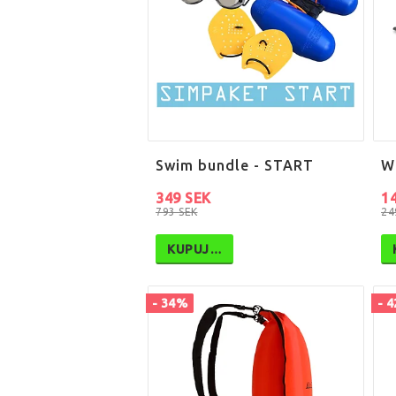
Swim bundle - START
W
349 SEK
1
793 SEK
24
KUPUJ…
- 34%
- 