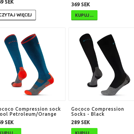
69 SEK
369 SEK
CZYTAJ WIĘCEJ
KUPUJ…
ococo Compression sock
Gococo Compression
ool Petroleum/Orange
Socks - Black
69 SEK
289 SEK
KUPUJ…
KUPUJ…