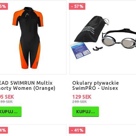
65%
- 57%
EAD SWIMRUN Multix
Okulary pływackie
horty Women (Orange)
SwimPRO - Unisex
95 SEK
129 SEK
999 SEK
299 SEK
KUPUJ…
KUPUJ…
34%
- 41%