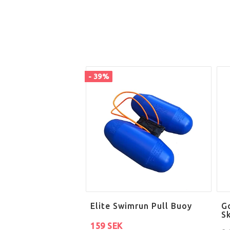
- 39%
Elite Swimrun Pull Buoy
G
S
159 SEK