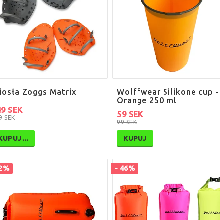
iosła Zoggs Matrix
Wolffwear Silikone cup -
Orange 250 ml
49 SEK
59 SEK
9 SEK
99 SEK
KUPUJ…
KUPUJ
42%
- 46%