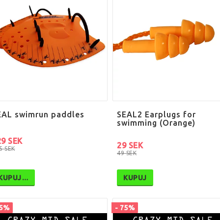
EAL swimrun paddles
SEAL2 Earplugs for
swimming (Orange)
29 SEK
29 SEK
5 SEK
49 SEK
KUPUJ…
KUPUJ
75%
- 75%