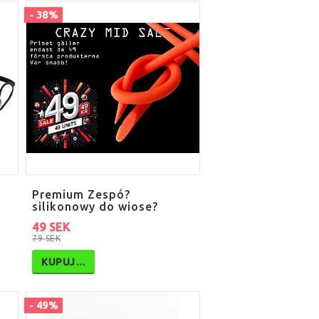
- 38%
Premium Zespó?
silikonowy do wiose?
49 SEK
79 SEK
KUPUJ…
- 49%