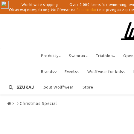
World wide shipping Over 2,000 items for swimming, swimrun, 
Obserwuj nową stronę Wolffwear na
Facebooku
i nie przegap zapros
Produkty
Swimrun
Triathlon
Open 
Brands
Events
Wolffwear for kids
SZUKAJ
About Wolffwear
Store
Christmas Special