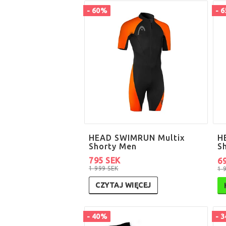
- 60%
- 
HEAD SWIMRUN Multix
H
Shorty Men
S
795 SEK
6
1 999 SEK
1 
CZYTAJ WIĘCEJ
- 40%
- 