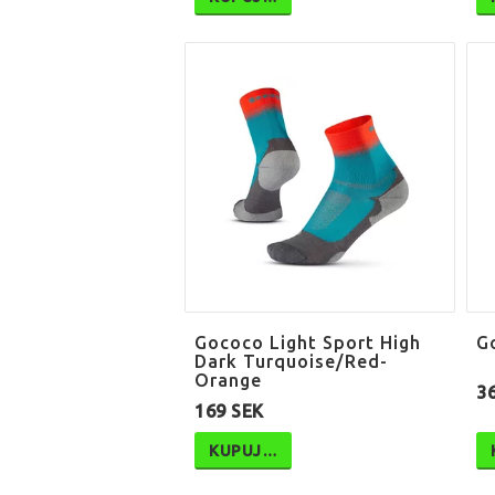
Gococo Light Sport High
G
Dark Turquoise/Red-
Orange
3
169 SEK
KUPUJ…