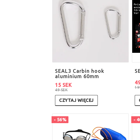
SEAL3 Carbin hook
S
aluminium 60mm
4
15 SEK
19
49 SEK
CZYTAJ WIĘCEJ
- 56%
- 