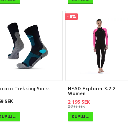
- 8%
ococo Trekking Socks
HEAD Explorer 3.2.2
Women
69 SEK
2 195 SEK
2 395 SEK
KUPUJ…
KUPUJ…