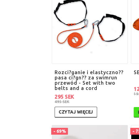
Rozci?ganie i elastyczno??
S
pasa ci?gn?? za swimrun
przewód - Set with two
belts and a cord
1
19
295 SEK
495 SEK
CZYTAJ WIĘCEJ
- 69%
- 