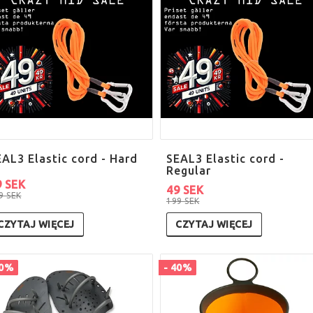
EAL3 Elastic cord - Hard
SEAL3 Elastic cord -
Regular
9 SEK
49 SEK
9 SEK
199 SEK
CZYTAJ WIĘCEJ
CZYTAJ WIĘCEJ
40%
- 40%