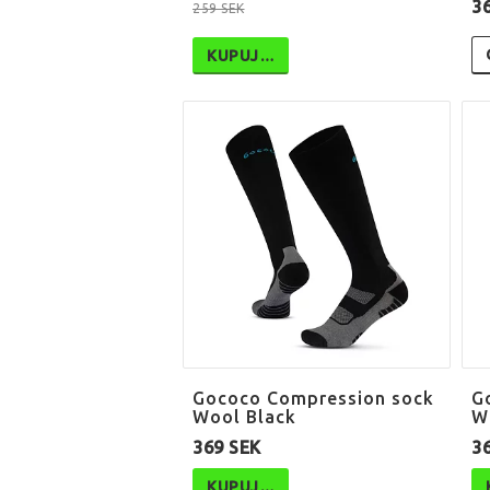
3
259 SEK
KUPUJ…
Gococo Compression sock
G
Wool Black
W
369 SEK
3
KUPUJ…