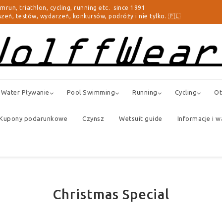
triathlon, cycling, running etc. since 1991
zeń, testów, wydarzeń, konkursów, podróży i nie tylko. 🇵🇱
Water Pływanie
Pool Swimming
Running
Cycling
Ot
Kupony podarunkowe
Czynsz
Wetsuit guide
Informacje i w
Christmas Special