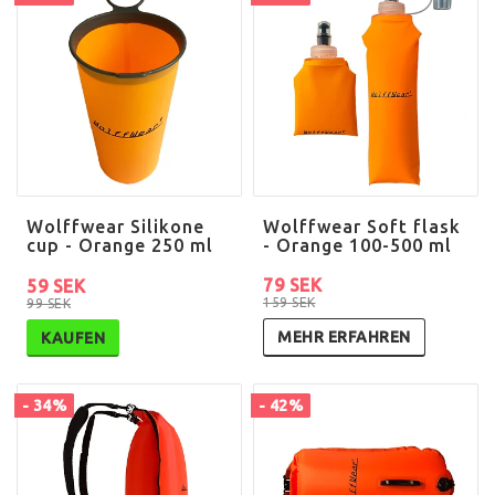
Wolffwear Silikone
Wolffwear Soft flask
cup - Orange 250 ml
- Orange 100-500 ml
79 SEK
59 SEK
159 SEK
99 SEK
MEHR ERFAHREN
KAUFEN
- 34%
- 42%