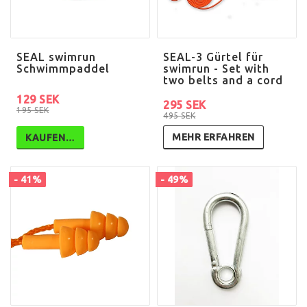
SEAL swimrun
SEAL-3 Gürtel für
Schwimmpaddel
swimrun - Set with
two belts and a cord
129 SEK
295 SEK
195 SEK
495 SEK
MEHR ERFAHREN
KAUFEN…
- 41%
- 49%