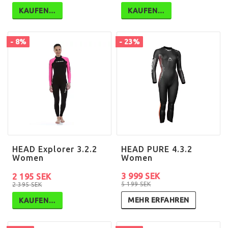
KAUFEN…
KAUFEN…
- 8%
- 23%
HEAD Explorer 3.2.2
HEAD PURE 4.3.2
Women
Women
3 999 SEK
2 195 SEK
5 199 SEK
2 395 SEK
MEHR ERFAHREN
KAUFEN…