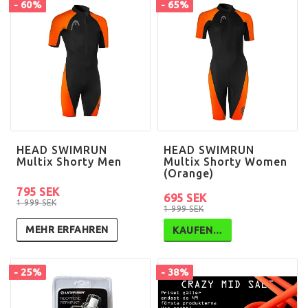
- 60%
- 65%
HEAD SWIMRUN
HEAD SWIMRUN
Multix Shorty Men
Multix Shorty Women
(Orange)
795 SEK
695 SEK
1 999 SEK
1 999 SEK
MEHR ERFAHREN
KAUFEN…
- 25%
- 38%