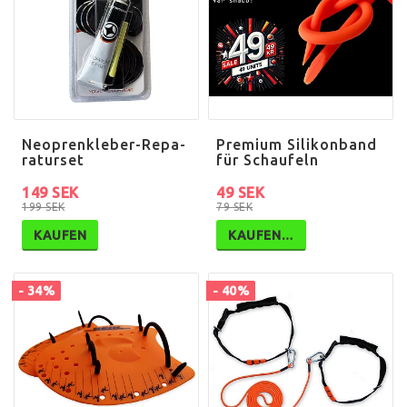
N­e­o­p­r­e­n­k­l­e­b­e­r­-­R­e­p­a­
Premium Silikonband
r­a­t­u­r­s­e­t
für Schaufeln
149 SEK
49 SEK
199 SEK
79 SEK
KAUFEN
KAUFEN…
- 34%
- 40%