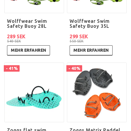
Wolffwear Swim
Wolffwear Swim
Safety Buoy 28L
Safety Buoy 35L
289 SEK
299 SEK
540 SEK
550 SEK
MEHR ERFAHREN
MEHR ERFAHREN
- 41%
- 40%
Zoggs flat swim
Zoggs Matrix Paddel