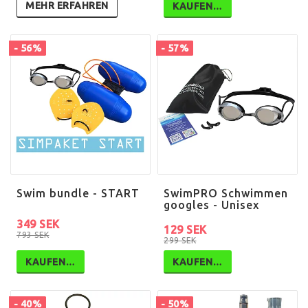
MEHR ERFAHREN
KAUFEN…
- 56%
- 57%
Swim bundle - START
SwimPRO Schwimmen
googles - Unisex
349 SEK
129 SEK
793 SEK
299 SEK
KAUFEN…
KAUFEN…
- 40%
- 50%