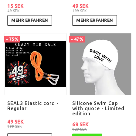
15 SEK
49 SEK
49 SEK
199 SEK
MEHR ERFAHREN
MEHR ERFAHREN
- 75%
- 47%
SEAL3 Elastic cord -
Silicone Swim Cap
Regular
with quote - Limited
edition
49 SEK
69 SEK
199 SEK
129 SEK