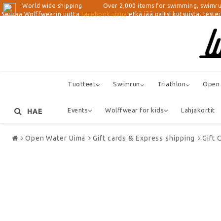
World wide shipping Over 2,000 items for swimming, swimrun, tri
Seuraa Wolffwearin uutta
Facebook-sivua
etkä jää paitsi kutsuista, teste
Tuotteet
Swimrun
Triathlon
Open
Events
Wolffwear for kids
Lahjakortit
HAE
Open Water Uima
Gift cards & Express shipping
Gift 