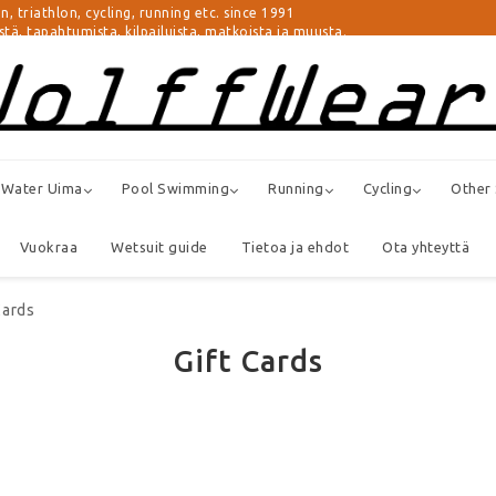
athlon, cycling, running etc. since 1991
istä, tapahtumista, kilpailuista, matkoista ja muusta.
 Water Uima
Pool Swimming
Running
Cycling
Other
Vuokraa
Wetsuit guide
Tietoa ja ehdot
Ota yhteyttä
Cards
Gift Cards