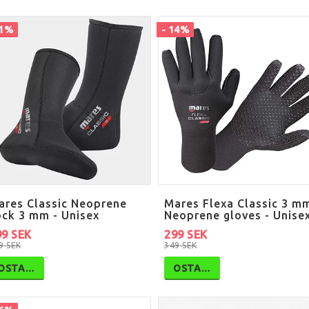
21%
- 14%
ares Classic Neoprene
Mares Flexa Classic 3 m
ock 3 mm - Unisex
Neoprene gloves - Unise
99 SEK
299 SEK
9 SEK
349 SEK
OSTA…
OSTA…