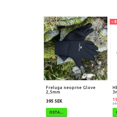
- 
Freluga neoprne Glove
H
2,5mm
3
1
395 SEK
39
OSTA…