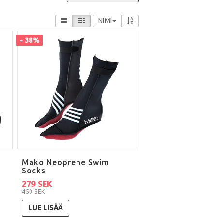
NIMI
- 38%
Mako Neoprene Swim
Socks
279 SEK
450 SEK
LUE LISÄÄ