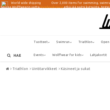
World wide shipping Over 2,000 items for swimming, swimrun, tri
Seuraa Wolffwearin uutta
Facebook-sivua
etkä jää paitsi kutsuista, teste
Tuotteet
Swimrun
Triathlon
Open
Events
Wolffwear for kids
Lahjakortit
HAE
Triathlon
Uintitarvikkeet
Käsineet ja sukat