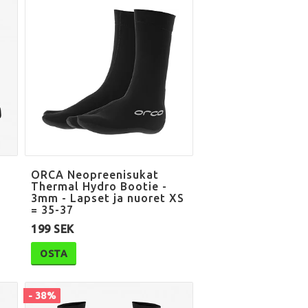
t
ORCA Neopreenisukat
Thermal Hydro Bootie -
3mm - Lapset ja nuoret XS
= 35-37
199 SEK
OSTA
- 38%