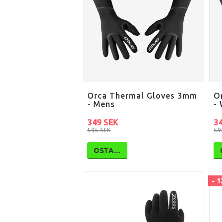
Orca Thermal Gloves 3mm
O
- Mens
-
349 SEK
3
595 SEK
59
OSTA…
- 