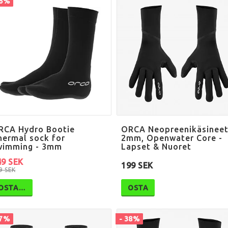
36%
RCA Hydro Bootie
ORCA Neopreenikäsinee
hermal sock for
2mm, Openwater Core -
wimming - 3mm
Lapset & Nuoret
49 SEK
199 SEK
9 SEK
OSTA…
OSTA
67%
- 38%