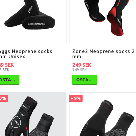
oggs Neoprene socks
Zone3 Neoprene socks 2
mm Unisex
mm
49 SEK
249 SEK
5 SEK
349 SEK
OSTA…
OSTA…
10%
- 9%