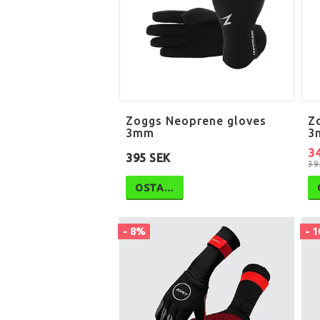
Zoggs Neoprene gloves
Z
3mm
3
3
395 SEK
39
OSTA…
- 8%
- 