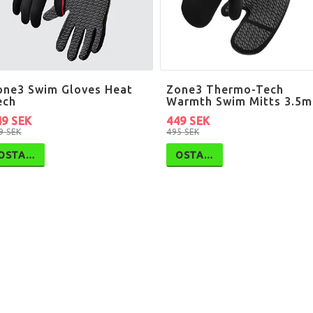
one3 Swim Gloves Heat
Zone3 Thermo-Tech
ech
Warmth Swim Mitts 3.5
49 SEK
449 SEK
9 SEK
495 SEK
OSTA…
OSTA…