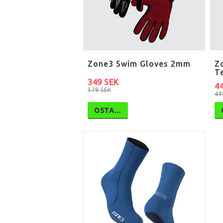
Zone3 Swim Gloves 2mm
Z
T
349 SEK
4
379 SEK
49
OSTA…