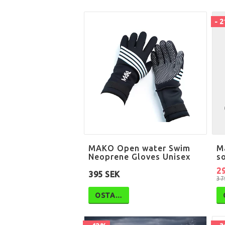
- 
MAKO Open water Swim
M
Neoprene Gloves Unisex
s
2
395 SEK
37
OSTA…