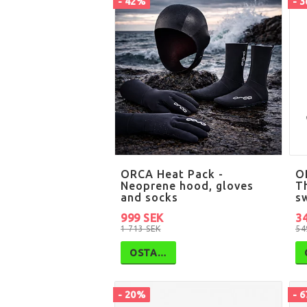
- 42%
- 
ORCA Heat Pack -
O
Neoprene hood, gloves
T
and socks
s
999 SEK
3
1 713 SEK
54
OSTA…
- 20%
- 