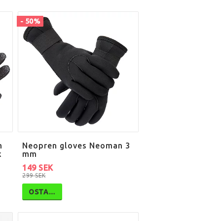
- 50%
m
Neopren gloves Neoman 3
x
mm
149 SEK
299 SEK
OSTA…