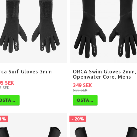
rca Surf Gloves 3mm
ORCA Swim Gloves 2mm,
Openwater Core, Mens
95 SEK
349 SEK
5 SEK
559 SEK
OSTA…
OSTA…
41%
- 20%