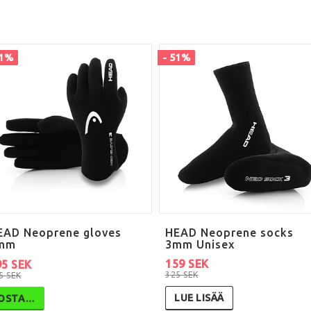
51%
- 51%
EAD Neoprene gloves
HEAD Neoprene socks
mm
3mm Unisex
159 SEK
95 SEK
325 SEK
5 SEK
LUE LISÄÄ
OSTA…