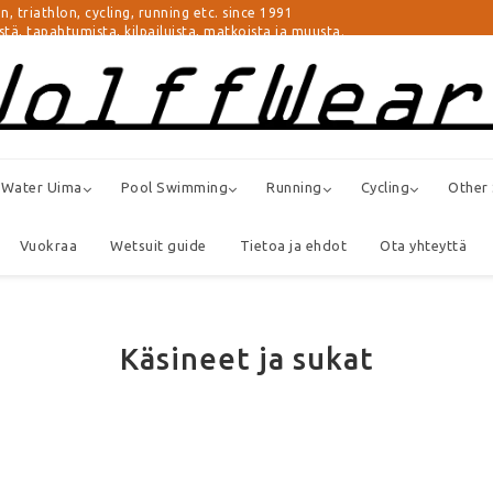
athlon, cycling, running etc. since 1991
istä, tapahtumista, kilpailuista, matkoista ja muusta.
 Water Uima
Pool Swimming
Running
Cycling
Other
Vuokraa
Wetsuit guide
Tietoa ja ehdot
Ota yhteyttä
Käsineet ja sukat