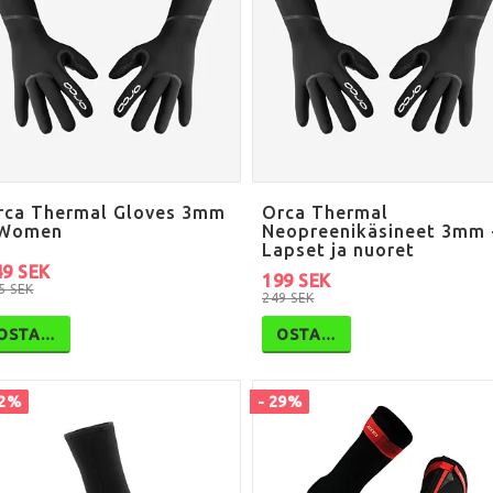
rca Thermal Gloves 3mm
Orca Thermal
 Women
Neopreenikäsineet 3mm 
Lapset ja nuoret
49 SEK
199 SEK
5 SEK
249 SEK
OSTA…
OSTA…
12%
- 29%