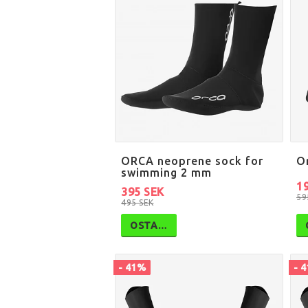
ORCA neoprene sock for
O
swimming 2 mm
1
395 SEK
59
495 SEK
OSTA…
- 41%
- 