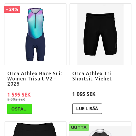
- 24%
Orca Athlex Race Suit
Orca Athlex Tri
Women Trisuit V2 -
Shortsit Miehet
2026
1 095 SEK
1 595 SEK
2 095 SEK
LUE LISÄÄ
OSTA…
UUTTA