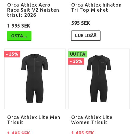
Orca Athlex Aero
Orca Athlex hihaton
Race Suit V2 Naisten
Tri Top Miehet
trisuit 2026
595 SEK
1 995 SEK
LUE LISÄÄ
OSTA…
- 25%
UUTTA
- 25%
Orca Athlex Lite Men
Orca Athlex Lite
Trisuit
Women Trisuit
1 495 SEK
1 495 SEK