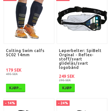
Colting Swim calfs
Løperbelter: SpiBelt
SC02 14mm
Orginal - Reflex-
stoff/svart
glidelås/svart
logobånd
179 SEK
495 SEK
249 SEK
295 SEK
KJØP…
KJØP
- 14%
- 24%