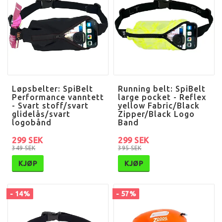
Løpsbelter: SpiBelt
Running belt: SpiBelt
Performance vanntett
large pocket - Reflex
- Svart stoff/svart
yellow Fabric/Black
glidelås/svart
Zipper/Black Logo
logobånd
Band
299 SEK
299 SEK
349 SEK
395 SEK
KJØP
KJØP
- 14%
- 57%