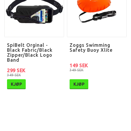
SpiBelt Orginal -
Zoggs Swimming
Black Fabric/Black
Safety Buoy Xlite
Zipper/Black Logo
Band
149 SEK
299 SEK
349 SEK
349 SEK
KJØP
KJØP