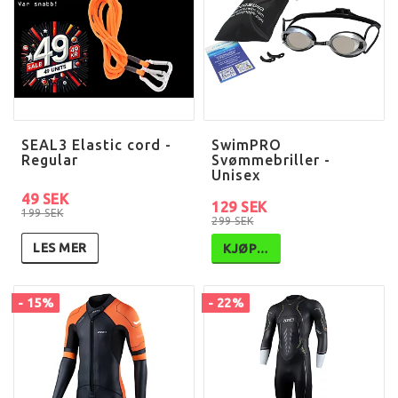
SEAL3 Elastic cord -
SwimPRO
Regular
Svømmebriller -
Unisex
49 SEK
129 SEK
199 SEK
299 SEK
LES MER
KJØP…
- 15%
- 22%