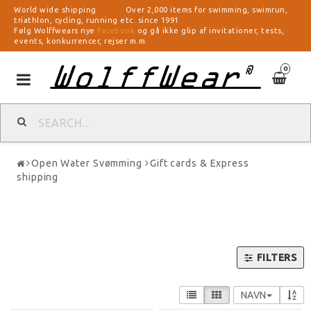
World wide shipping Over 2,000 items for swimming, swimrun,
triathlon, cycling, running etc. since 1991
Følg Wolffwears nye
Facebook
og gå ikke glip af invitationer, tests,
events, konkurrencer, rejser m.m.
0
Toggle
navigation
Open Water Svømming
Gift cards & Express
shipping
FILTERS
NAVN