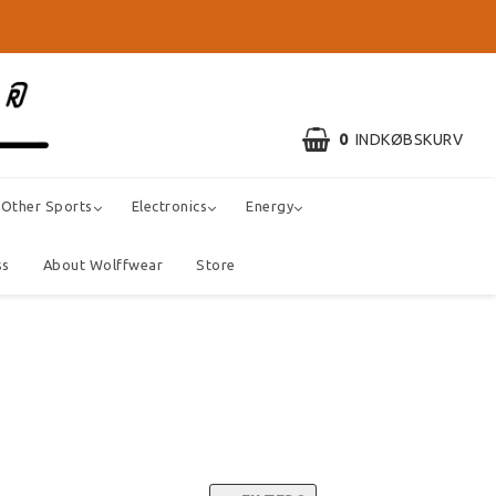
0
INDKØBSKURV
Other Sports
Electronics
Energy
ss
About Wolffwear
Store