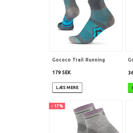
Gococo Trail Running
G
179 SEK
3
LÆS MERE
- 17%