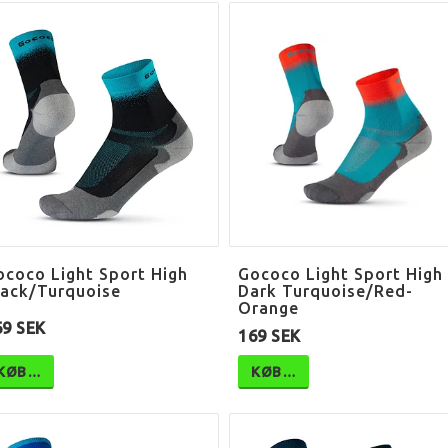
ococo Light Sport High
Gococo Light Sport High
lack/Turquoise
Dark Turquoise/Red-
Orange
69 SEK
169 SEK
KØB…
KØB…