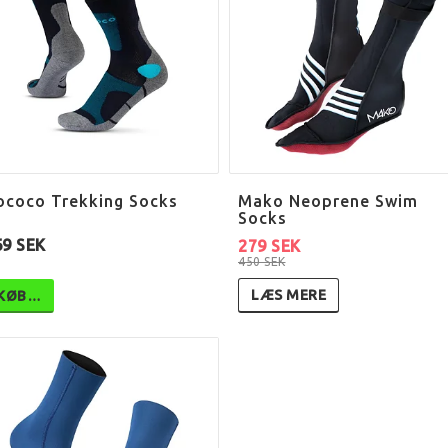
ococo Trekking Socks
Mako Neoprene Swim
Socks
69 SEK
279 SEK
450 SEK
LÆS MERE
KØB…