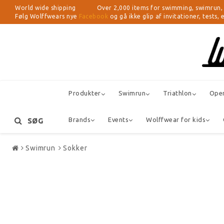
World wide shipping Over 2,000 items for swimming, swimrun, tria
Følg Wolffwears nye
Facebook
og gå ikke glip af invitationer, tests,
Produkter
Swimrun
Triathlon
Ope
Brands
Events
Wolffwear for kids
SØG
Swimrun
Sokker