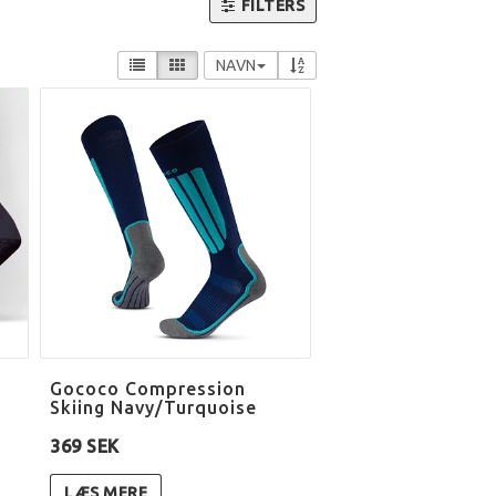
FILTERS
NAVN
Gococo Compression
Skiing Navy/Turquoise
369 SEK
LÆS MERE