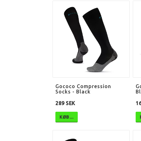
Gococo Compression
G
Socks - Black
B
289 SEK
1
KØB…