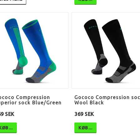
ococo Compression
Gococo Compression so
uperior sock Blue/Green
Wool Black
69 SEK
369 SEK
KØB…
KØB…