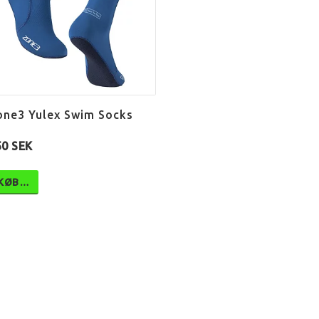
one3 Yulex Swim Socks
50 SEK
KØB…