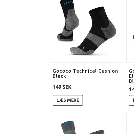
Gococo Technical Cushion
G
Black
El
B
149 SEK
1
LÆS MERE