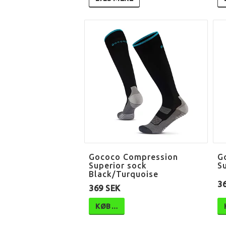
Gococo Compression
G
Superior sock
S
Black/Turquoise
3
369 SEK
KØB…