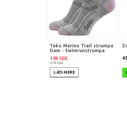
Teko Merino Trail strumpa
Z
Dam - Swimrunstrumpa
4
149 SEK
179 SEK
LÆS MERE