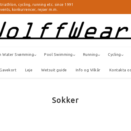
thlon, cycling, running etc. since 1991
 events, konkurrencer, rejser m.m.
n Water Svømming
Pool Swimming
Running
Cycling
Gavekort
Leje
Wetsuit guide
Info og Vilkår
Kontakta o
Sokker