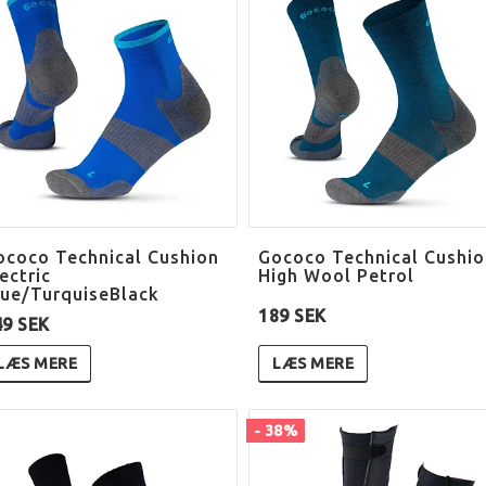
ococo Technical Cushion
Gococo Technical Cushio
ectric
High Wool Petrol
lue/TurquiseBlack
189 SEK
49 SEK
LÆS MERE
LÆS MERE
- 38%