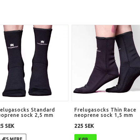
relugasocks Standard
Frelugasocks Thin Race
eoprene sock 2,5 mm
neoprene sock 1,5 mm
25 SEK
225 SEK
LÆS MERE
KØB…