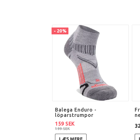
- 20%
Balega Enduro -
F
löparstrumpor
n
159 SEK
3
199 SEK
LÆS MERE