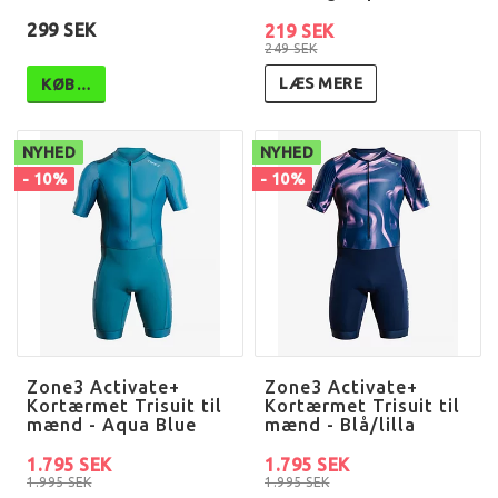
299 SEK
219 SEK
249 SEK
LÆS MERE
KØB…
NYHED
NYHED
- 10%
- 10%
Zone3 Activate+
Zone3 Activate+
Kortærmet Trisuit til
Kortærmet Trisuit til
mænd - Aqua Blue
mænd - Blå/lilla
1.795 SEK
1.795 SEK
1.995 SEK
1.995 SEK