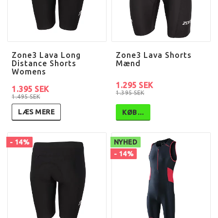
Zone3 Lava Long
Zone3 Lava Shorts
Distance Shorts
Mænd
Womens
1.295 SEK
1.395 SEK
1.395 SEK
1.495 SEK
LÆS MERE
KØB…
- 14%
NYHED
- 14%