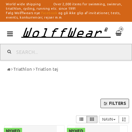
World wide shipping Over 2,000 items for swimming, swimrun,
triathlon, cycling, running etc. since 1991
Følg Wolffwears nye
Facebook
og gå ikke glip af invitationer, tests,
events, konkurrencer, rejser m.m.
0
Toggle
navigation
Triathlon
Triatlon tøj
FILTERS
NAVN
NYHED
NYHED