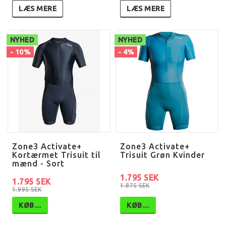
LÆS MERE
LÆS MERE
NYHED
NYHED
- 10%
- 4%
Zone3 Activate+
Zone3 Activate+
Kortærmet Trisuit til
Trisuit Grøn Kvinder
mænd - Sort
1.795 SEK
1.795 SEK
1.875 SEK
1.995 SEK
KØB…
KØB…