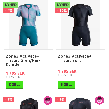
NYHED
NYHED
- 4%
- 10%
Zone3 Activate+
Zone3 Activate+
Trisuit Grøn/Pink
Trisuit Sort
Kvinder
1.795 SEK
1.795 SEK
1.995 SEK
1.875 SEK
KØB…
KØB…
- 9%
- 9%