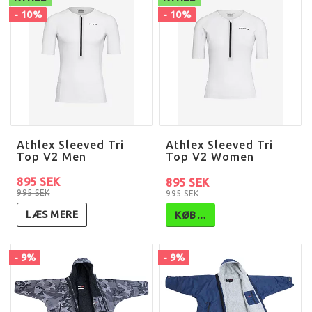
- 10%
- 10%
Athlex Sleeved Tri
Athlex Sleeved Tri
Top V2 Men
Top V2 Women
895 SEK
895 SEK
995 SEK
995 SEK
LÆS MERE
KØB…
- 9%
- 9%