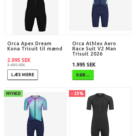
Orca Apex Dream
Orca Athlex Aero
Kona Trisuit til mænd
Race Suit V2 Man
Trisuit 2026
2.995 SEK
1.995 SEK
3.495 SEK
LÆS MERE
KØB…
NYHED
- 25%