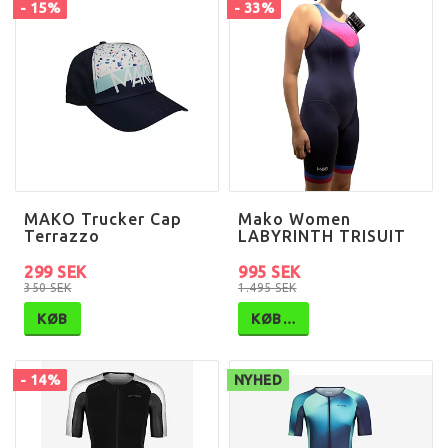
- 15%
- 33%
MAKO Trucker Cap
Mako Women
Terrazzo
LABYRINTH TRISUIT
299 SEK
995 SEK
350 SEK
1.495 SEK
KØB
KØB…
- 14%
NYHED