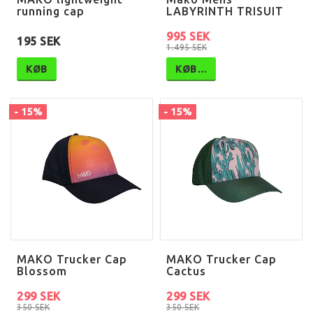
running cap
LABYRINTH TRISUIT
995 SEK
195 SEK
1.495 SEK
KØB
KØB…
- 15%
- 15%
MAKO Trucker Cap
MAKO Trucker Cap
Blossom
Cactus
299 SEK
299 SEK
350 SEK
350 SEK