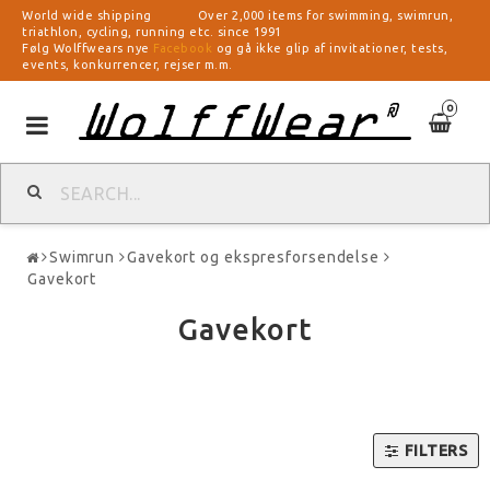
World wide shipping Over 2,000 items for swimming, swimrun,
triathlon, cycling, running etc. since 1991
Følg Wolffwears nye
Facebook
og gå ikke glip af invitationer, tests,
events, konkurrencer, rejser m.m.
0
Toggle
navigation
Swimrun
Gavekort og ekspresforsendelse
Gavekort
Gavekort
FILTERS