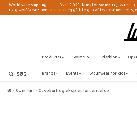
World wide shipping Over 2,000 items for swimming, swimrun, tria
Følg Wolffwears nye
Facebook
og gå ikke glip af invitationer, tests,
Produkter
Swimrun
Triathlon
Ope
Brands
Events
Wolffwear for kids
SØG
Swimrun
Gavekort og ekspresforsendelse