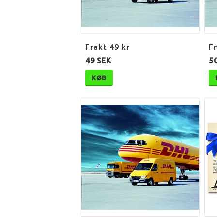
Frakt 49 kr
F
49 SEK
5
KØB