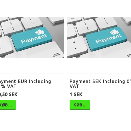
ayment EUR Including
Payment SEK Including 
5% VAT
VAT
,50 SEK
1 SEK
KØB…
KØB…