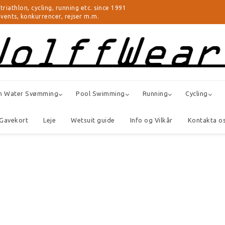
thlon, cycling, running etc. since 1991
 events, konkurrencer, rejser m.m.
n Water Svømming
Pool Swimming
Running
Cycling
Gavekort
Leje
Wetsuit guide
Info og Vilkår
Kontakta o