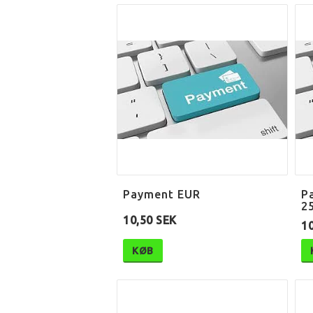
Payment EUR
P
2
10,50 SEK
10
KØB