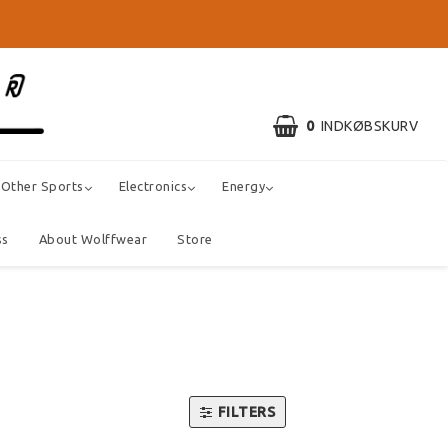
0
INDKØBSKURV
Other Sports
Electronics
Energy
ss
About Wolffwear
Store
FILTERS