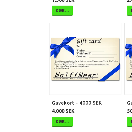
1.500 SEK
2.
KØB…
Gavekort - 4000 SEK
G
4.000 SEK
5
KØB…