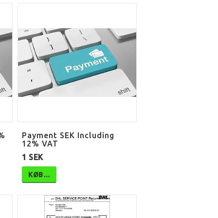
0%
Payment SEK Including
12% VAT
1 SEK
KØB…