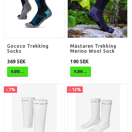
Gococo Trekking
Mästaren Trekking
Socks
Merino Wool Sock
369 SEK
190 SEK
KØB…
KØB…
- 7%
- 12%