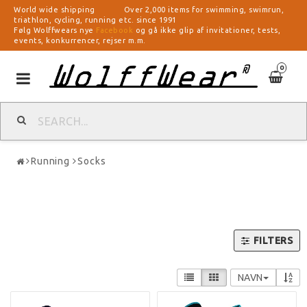
World wide shipping Over 2,000 items for swimming, swimrun,
triathlon, cycling, running etc. since 1991
Følg Wolffwears nye
Facebook
og gå ikke glip af invitationer, tests,
events, konkurrencer, rejser m.m.
0
Toggle
navigation
Running
Socks
FILTERS
NAVN