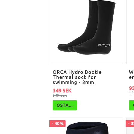
ORCA Hydro Bootie
W
Thermal sock for
e
swimming - 3mm
9
349 SEK
15
549 SEK
OSTA…
- 40%
- 