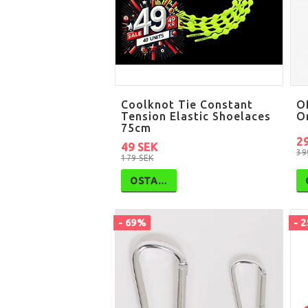
Coolknot Tie Constant
O
Tension Elastic Shoelaces
O
75cm
2
49 SEK
39
179 SEK
OSTA…
- 69%
- 