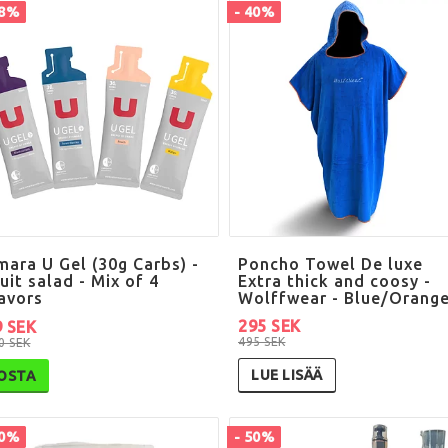
18%
- 40%
mara U Gel (30g Carbs) -
Poncho Towel De luxe
uit salad - Mix of 4
Extra thick and coosy -
lavors
Wolffwear - Blue/Orang
295 SEK
9 SEK
495 SEK
0 SEK
LUE LISÄÄ
OSTA
40%
- 50%