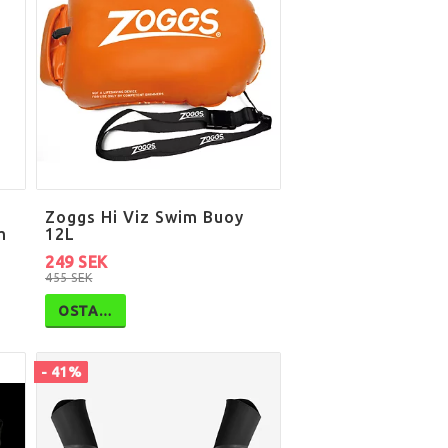
Zoggs Hi Viz Swim Buoy
m
12L
249 SEK
455 SEK
OSTA…
- 41%