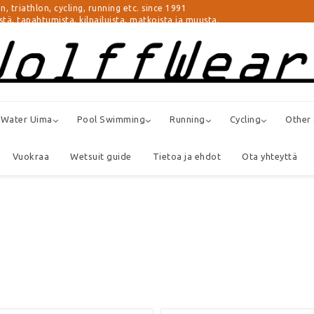
athlon, cycling, running etc. since 1991
istä, tapahtumista, kilpailuista, matkoista ja muusta.
 Water Uima
Pool Swimming
Running
Cycling
Other
Vuokraa
Wetsuit guide
Tietoa ja ehdot
Ota yhteyttä