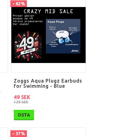
- 62%
Zoggs Aqua Plugz Earbuds
for Swimming - Blue
e
49 SEK
129 SEK
OSTA
- 57%