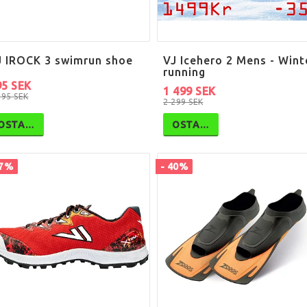
J IROCK 3 swimrun shoe
VJ Icehero 2 Mens - Wint
running
95 SEK
1 499 SEK
795 SEK
2 299 SEK
OSTA…
OSTA…
37%
- 40%