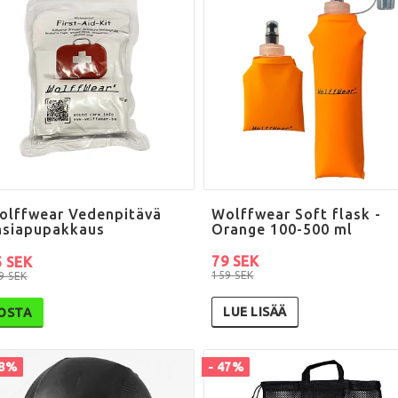
olffwear Vedenpitävä
Wolffwear Soft flask -
nsiapupakkaus
Orange 100-500 ml
79 SEK
5 SEK
159 SEK
9 SEK
LUE LISÄÄ
OSTA
38%
- 47%