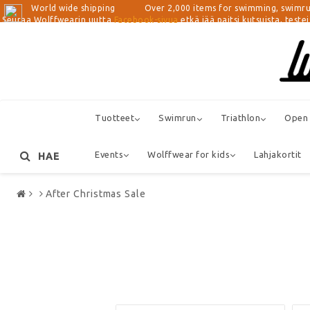
World wide shipping Over 2,000 items for swimming, swimrun, tri
Seuraa Wolffwearin uutta
Facebook-sivua
etkä jää paitsi kutsuista, teste
Tuotteet
Swimrun
Triathlon
Open
Events
Wolffwear for kids
Lahjakortit
HAE
After Christmas Sale