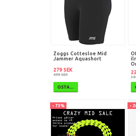
Zoggs Cottesloe Mid
O
Jammer Aquashort
i
O
279 SEK
2
499 SEK
39
OSTA…
- 73%
- 