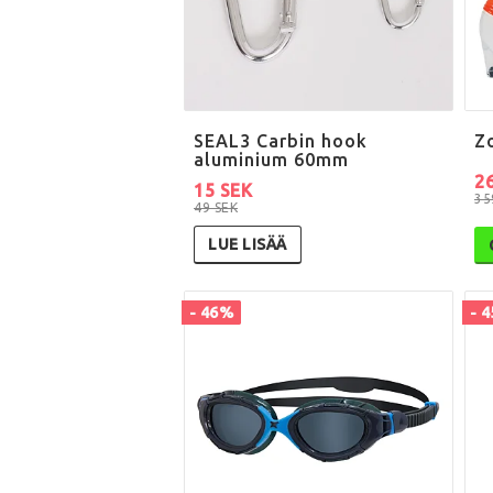
SEAL3 Carbin hook
Z
aluminium 60mm
2
15 SEK
35
49 SEK
LUE LISÄÄ
- 46%
- 