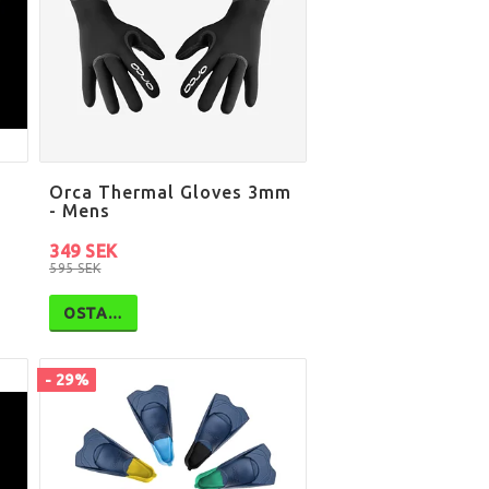
Orca Thermal Gloves 3mm
- Mens
349 SEK
595 SEK
OSTA…
- 29%