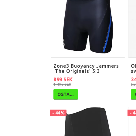
Zone3 Buoyancy Jammers
O
'The Originals' 5:3
s
899 SEK
3
1 495 SEK
55
OSTA…
- 44%
- 