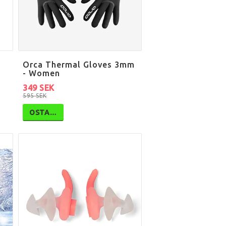
Orca Thermal Gloves 3mm
- Women
349 SEK
595 SEK
OSTA…