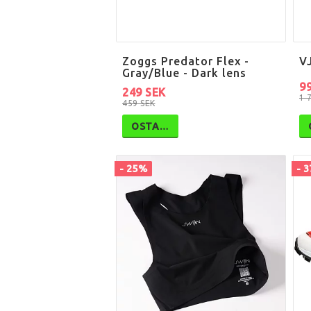
Zoggs Predator Flex -
V
Gray/Blue - Dark lens
9
249 SEK
1 
459 SEK
OSTA…
- 25%
- 