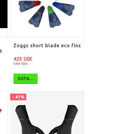
Zoggs short blade eco fins
s
425 SEK
595 SEK
OSTA…
- 41%