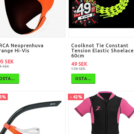
RCA Neoprenhuva
Coolknot Tie Constant
range Hi-Vis
Tension Elastic Shoelace
60cm
95 SEK
49 SEK
9 SEK
159 SEK
OSTA…
OSTA…
25%
- 42%