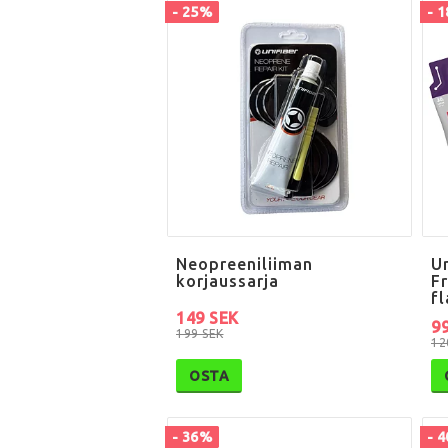
- 25%
- 
Neopreeniliiman
U
korjaussarja
Fr
f
149 SEK
9
199 SEK
12
OSTA
- 36%
- 