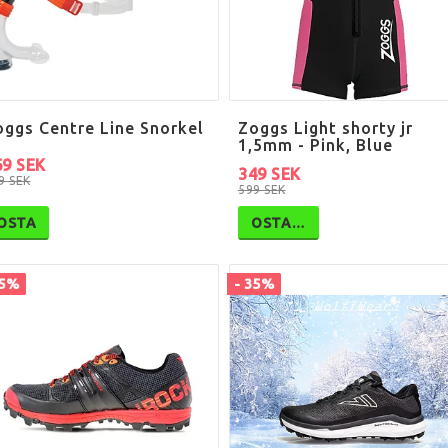
oggs Centre Line Snorkel
Zoggs Light shorty jr
1,5mm - Pink, Blue
69 SEK
349 SEK
9 SEK
599 SEK
OSTA
OSTA…
45%
- 35%