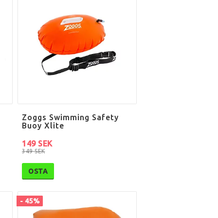
Zoggs Swimming Safety
Buoy Xlite
149 SEK
349 SEK
OSTA
- 45%