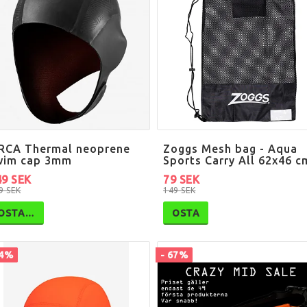
RCA Thermal neoprene
Zoggs Mesh bag - Aqua
wim cap 3mm
Sports Carry All 62x46 c
49 SEK
79 SEK
9 SEK
149 SEK
OSTA…
OSTA
44%
- 67%