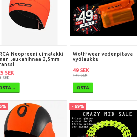
RCA Neopreeni uimalakki
Wolffwear vedenpitävä
lman leukahihnaa 2,5mm
vyölaukku
ranssi
49 SEK
25 SEK
149 SEK
9 SEK
OSTA…
OSTA
26%
- 69%