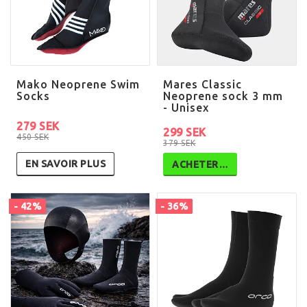
Mako Neoprene Swim
Mares Classic
Socks
Neoprene sock 3 mm
- Unisex
279 SEK
299 SEK
450 SEK
379 SEK
EN SAVOIR PLUS
ACHETER…
- 42%
- 36%