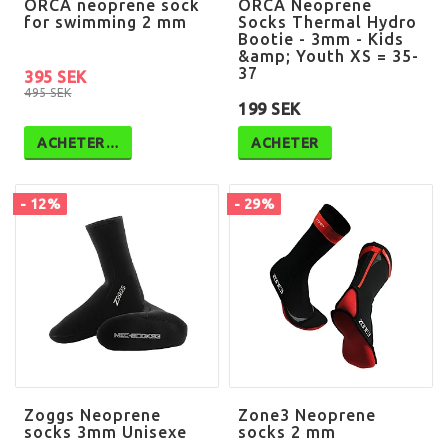
ORCA neoprene sock
ORCA Neoprene
for swimming 2 mm
Socks Thermal Hydro
Bootie - 3mm - Kids
&amp; Youth XS = 35-
37
395 SEK
495 SEK
199 SEK
ACHETER…
ACHETER
- 12%
- 29%
Zoggs Neoprene
Zone3 Neoprene
socks 3mm Unisexe
socks 2 mm