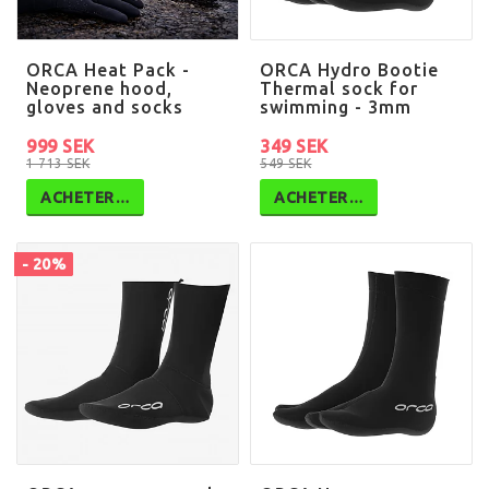
ORCA Heat Pack -
ORCA Hydro Bootie
Neoprene hood,
Thermal sock for
gloves and socks
swimming - 3mm
999 SEK
349 SEK
1 713 SEK
549 SEK
ACHETER…
ACHETER…
- 20%