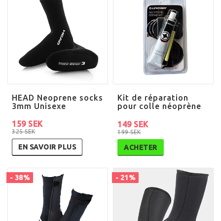
HEAD Neoprene socks
Kit de réparation
3mm Unisexe
pour colle néoprène
159 SEK
149 SEK
325 SEK
199 SEK
EN SAVOIR PLUS
ACHETER
- 38%
- 21%