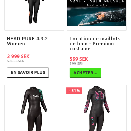
HEAD PURE 4.3.2
Location de maillots
Women
de bain - Premium
costume
3 999 SEK
599 SEK
5 199 SEK
799 SEK
EN SAVOIR PLUS
ACHETER…
- 31%