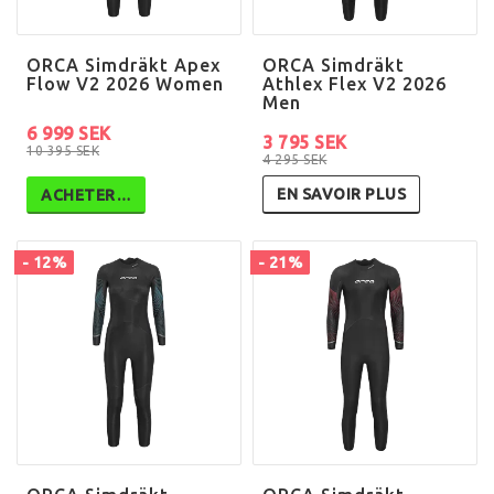
ORCA Simdräkt Apex
ORCA Simdräkt
Flow V2 2026 Women
Athlex Flex V2 2026
Men
6 999 SEK
3 795 SEK
10 395 SEK
4 295 SEK
EN SAVOIR PLUS
ACHETER…
- 12%
- 21%