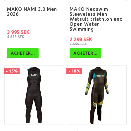
MAKO NAMI 3.0 Men
MAKO Neoswim
2026
Sleeveless Men
Wetsuit triathlon and
Open Water
Swimming
3 995 SEK
4 895 SEK
2 299 SEK
2 699 SEK
ACHETER…
ACHETER…
- 15%
- 18%