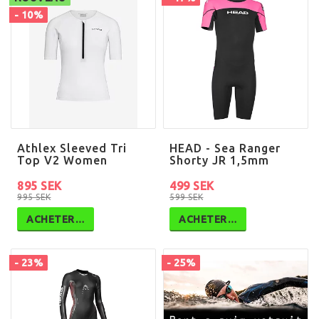
- 10%
Athlex Sleeved Tri
HEAD - Sea Ranger
Top V2 Women
Shorty JR 1,5mm
895 SEK
499 SEK
995 SEK
599 SEK
ACHETER…
ACHETER…
- 23%
- 25%