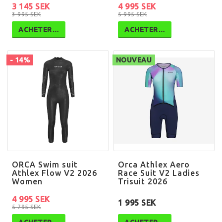
3 145 SEK
4 995 SEK
3 995 SEK
5 995 SEK
ACHETER…
ACHETER…
- 14%
NOUVEAU
ORCA Swim suit
Orca Athlex Aero
Athlex Flow V2 2026
Race Suit V2 Ladies
Women
Trisuit 2026
4 995 SEK
1 995 SEK
5 795 SEK