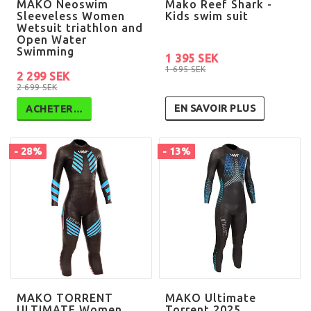
MAKO Neoswim
Mako Reef Shark -
Sleeveless Women
Kids swim suit
Wetsuit triathlon and
Open Water
Swimming
1 395 SEK
1 695 SEK
2 299 SEK
2 699 SEK
EN SAVOIR PLUS
ACHETER…
- 28%
- 13%
MAKO TORRENT
MAKO Ultimate
ULTIMATE Women
Torrent 2025