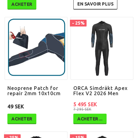
EN SAVOIR PLUS
ACHETER
- 25%
Neoprene Patch for
ORCA Simdräkt Apex
repair 2mm 10x10cm
Flex V2 2026 Men
5 495 SEK
49 SEK
7 295 SEK
ACHETER
ACHETER…
- 25%
- 15%