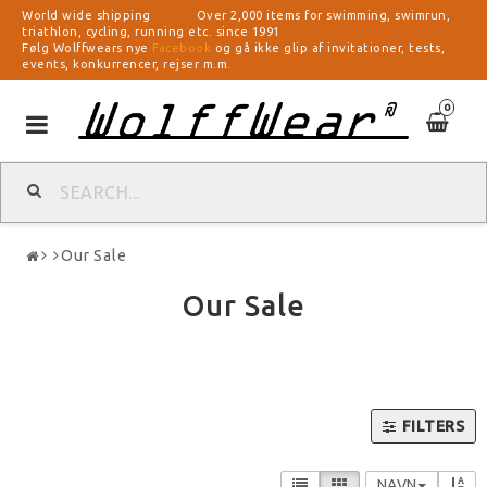
World wide shipping Over 2,000 items for swimming, swimrun,
triathlon, cycling, running etc. since 1991
Følg Wolffwears nye
Facebook
og gå ikke glip af invitationer, tests,
events, konkurrencer, rejser m.m.
0
Toggle
navigation
Our Sale
Our Sale
FILTERS
NAVN