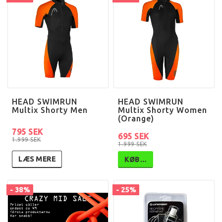
HEAD SWIMRUN
HEAD SWIMRUN
Multix Shorty Men
Multix Shorty Women
(Orange)
795 SEK
695 SEK
1.999 SEK
1.999 SEK
LÆS MERE
KØB…
- 38%
- 25%