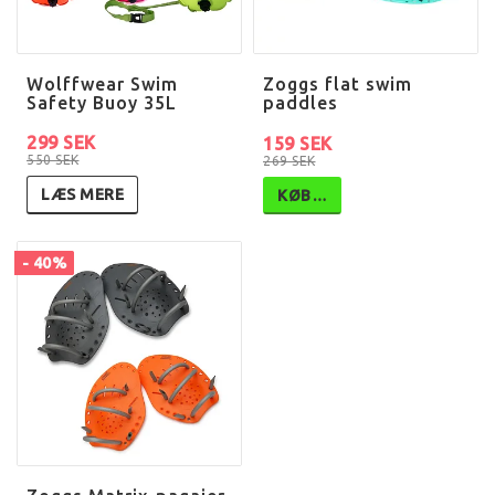
Wolffwear Swim
Zoggs flat swim
Safety Buoy 35L
paddles
299 SEK
159 SEK
550 SEK
269 SEK
LÆS MERE
KØB…
- 40%