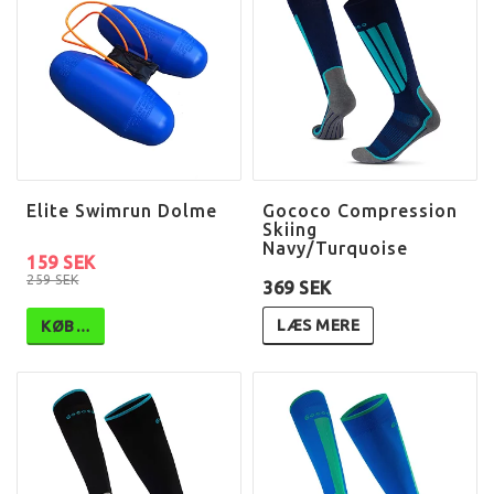
Elite Swimrun Dolme
Gococo Compression
Skiing
Navy/Turquoise
159 SEK
259 SEK
369 SEK
LÆS MERE
KØB…