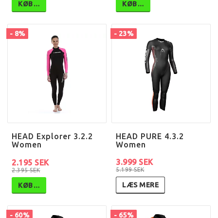
KØB…
KØB…
- 8%
- 23%
HEAD Explorer 3.2.2
HEAD PURE 4.3.2
Women
Women
3.999 SEK
2.195 SEK
5.199 SEK
2.395 SEK
LÆS MERE
KØB…
- 60%
- 65%