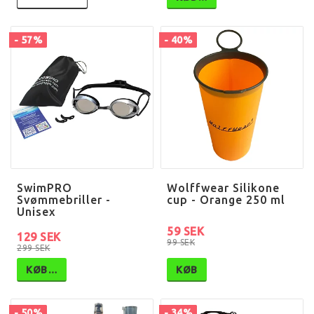
- 57%
- 40%
SwimPRO
Wolffwear Silikone
Svømmebriller -
cup - Orange 250 ml
Unisex
59 SEK
129 SEK
99 SEK
299 SEK
KØB…
KØB
- 50%
- 34%