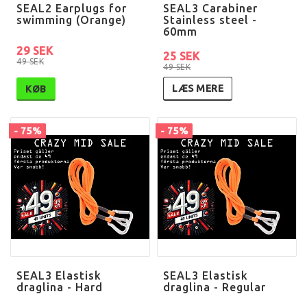
SEAL2 Earplugs for
SEAL3 Carabiner
swimming (Orange)
Stainless steel -
60mm
29 SEK
25 SEK
49 SEK
49 SEK
LÆS MERE
KØB
- 75%
- 75%
SEAL3 Elastisk
SEAL3 Elastisk
draglina - Hard
draglina - Regular