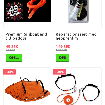
Premium Silikonband
Reparationssæt med
till paddla
neoprenlim
49 SEK
149 SEK
79 SEK
199 SEK
KØB…
KØB
- 34%
- 40%