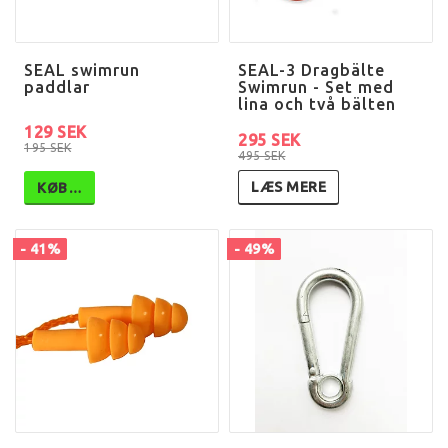
SEAL swimrun
SEAL-3 Dragbälte
paddlar
Swimrun - Set med
lina och två bälten
129 SEK
295 SEK
195 SEK
495 SEK
LÆS MERE
KØB…
- 41%
- 49%