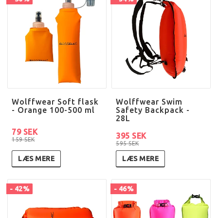
Wolffwear Soft flask
Wolffwear Swim
- Orange 100-500 ml
Safety Backpack -
28L
79 SEK
395 SEK
159 SEK
595 SEK
LÆS MERE
LÆS MERE
- 42%
- 46%