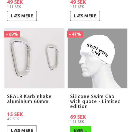
49 SEK
49 SEK
199 SEK
199 SEK
LÆS MERE
LÆS MERE
- 69%
- 47%
SEAL3 Karbinhake
Silicone Swim Cap
aluminium 60mm
with quote - Limited
edition
15 SEK
69 SEK
49 SEK
129 SEK
LÆS MERE
KØB…