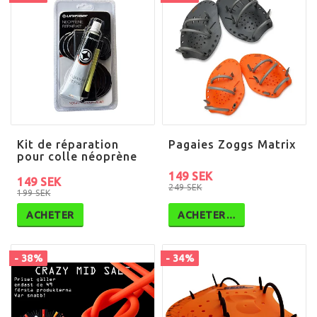
Kit de réparation
Pagaies Zoggs Matrix
pour colle néoprène
149 SEK
149 SEK
249 SEK
199 SEK
ACHETER
ACHETER…
- 38%
- 34%