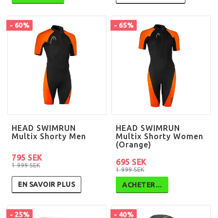
- 60%
- 65%
HEAD SWIMRUN
HEAD SWIMRUN
Multix Shorty Men
Multix Shorty Women
(Orange)
795 SEK
695 SEK
1 999 SEK
1 999 SEK
EN SAVOIR PLUS
ACHETER…
- 25%
- 40%