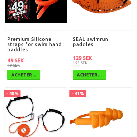
Premium Silicone
SEAL swimrun
straps for swim hand
paddles
paddles
129 SEK
49 SEK
195 SEK
79 SEK
ACHETER…
ACHETER…
- 40%
- 41%