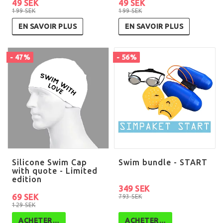
49 SEK
49 SEK
199 SEK
199 SEK
EN SAVOIR PLUS
EN SAVOIR PLUS
- 47%
- 56%
Silicone Swim Cap
Swim bundle - START
with quote - Limited
edition
349 SEK
69 SEK
793 SEK
129 SEK
ACHETER…
ACHETER…