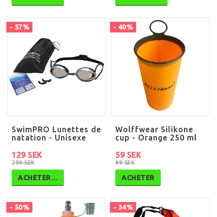
- 57%
- 40%
SwimPRO Lunettes de
Wolffwear Silikone
natation - Unisexe
cup - Orange 250 ml
129 SEK
59 SEK
299 SEK
99 SEK
ACHETER…
ACHETER
- 50%
- 34%