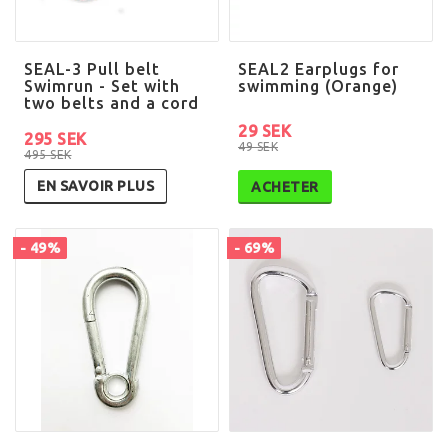
SEAL-3 Pull belt
SEAL2 Earplugs for
Swimrun - Set with
swimming (Orange)
two belts and a cord
29 SEK
295 SEK
49 SEK
495 SEK
EN SAVOIR PLUS
ACHETER
- 49%
- 69%